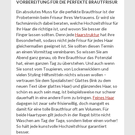
VORBEREITUNG FÜR DIE PERFEKTE BRAUTFRISUR
Ein absolutes Muss für die perfekte Brautfrisur ist der
Probetermin beim Friseur Ihres Vertrauens. Er wird sie
fachmännisch dabei beraten, welche Hochzeitsfrisur für
Ihr Haar die richtige ist, und wovon Sie besser die
Finger lassen sollten. Denn jede
Haarstruktur
hat ihre
Besonderheit, sodass nicht jede Frisur für jedes Haar
gleichermaßen geeignet ist. Sie sollten diesen Termin
an einem Vormittag vereinbaren. So wissen Sie am
Abend ganz genau, ob Ihre Brautfrisur das Potenzial
hat, einen ganzen Tag zu überstehen. Und auch wenn
Sie sonst vom Toupieren, von Lockenwicklern und
vielen Styling-Hilfsmitteln nichts wissen wollen –
vertrauen Sie dem Spezialisten! Glattes (link zu dem
neuen Text über glattes Haar) und glänzendes Haar, so
schön es auch sein mag, ist beispielsweise nur schwer
dauerhaft in eine andere Form zu bringen.
Feines Haar
dagegen ist zwar sehr frisierwillig, doch mangelt es
damit für eine tolle Brautfrisur oft am Volumen. Für
beide Haartypen gilt jedoch in der Regel: bitte nicht
Waschen am Tag der Tage, sondern lieber einen vorher!
So hält jede kunstvolle Hochzeitsfrisur garantiert
besser.