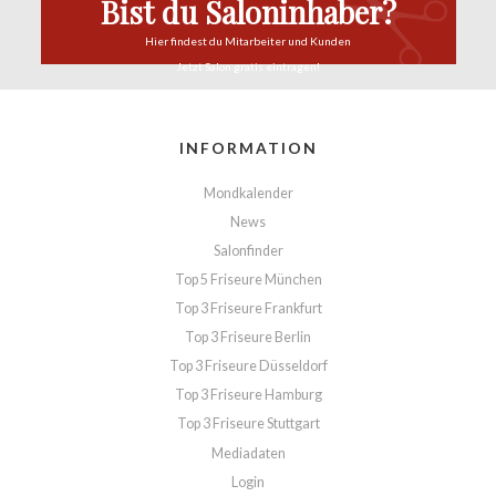
Bist du Saloninhaber?
Hier findest du
Mitarbeiter und Kunden
Jetzt Salon
gratis eintragen!
INFORMATION
Mondkalender
News
Salonfinder
Top 5 Friseure München
Top 3 Friseure Frankfurt
Top 3 Friseure Berlin
Top 3 Friseure Düsseldorf
Top 3 Friseure Hamburg
Top 3 Friseure Stuttgart
Mediadaten
Login