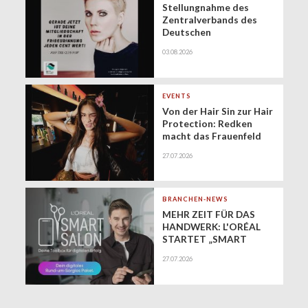
Stellungnahme des
Zentralverbands des
Deutschen
Friseurhandwerks zur
03.08.2026
Zukunft der
geringfügigen
Beschäftigung
(Minijobs)
EVENTS
Von der Hair Sin zur Hair
Protection: Redken
macht das Frauenfeld
Festival zur Bühne für
27.07.2026
gesundes Haar
BRANCHEN-NEWS
MEHR ZEIT FÜR DAS
HANDWERK: L'ORÉAL
STARTET „SMART
SALON" ALS
27.07.2026
EXKLUSIVEN BUSINESS-
BEGLEITER FÜR DIE
DIGITALE ZUKUNFT
VON FRISEURSALONS