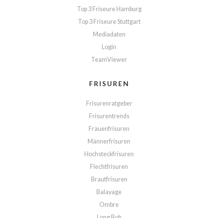
Top 3 Friseure Hamburg
Top 3 Friseure Stuttgart
Mediadaten
Login
TeamViewer
FRISUREN
Frisurenratgeber
Frisurentrends
Frauenfrisuren
Männerfrisuren
Hochsteckfrisuren
Flechtfrisuren
Brautfrisuren
Balayage
Ombre
Long Bob