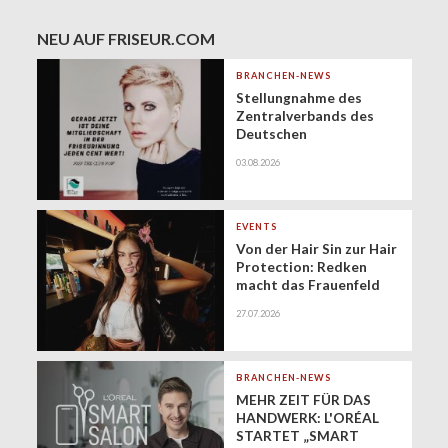
NEU AUF FRISEUR.COM
BRANCHEN-NEWS
Stellungnahme des
Zentralverbands des
Deutschen
Friseurhandwerks zur
03.08.2026
Zukunft der
geringfügigen
Beschäftigung
(Minijobs)
EVENTS
Von der Hair Sin zur Hair
Protection: Redken
macht das Frauenfeld
Festival zur Bühne für
27.07.2026
gesundes Haar
BRANCHEN-NEWS
MEHR ZEIT FÜR DAS
HANDWERK: L'ORÉAL
STARTET „SMART