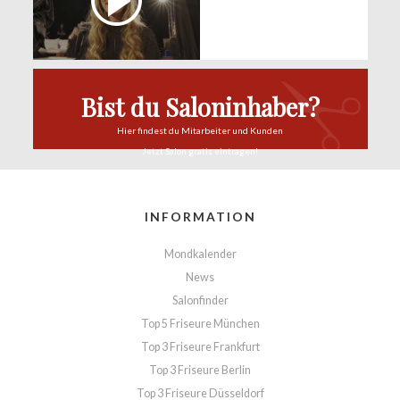
Bist du Saloninhaber?
Hier findest du
Mitarbeiter und Kunden
Jetzt Salon
gratis eintragen!
INFORMATION
Mondkalender
News
Salonfinder
Top 5 Friseure München
Top 3 Friseure Frankfurt
Top 3 Friseure Berlin
Top 3 Friseure Düsseldorf