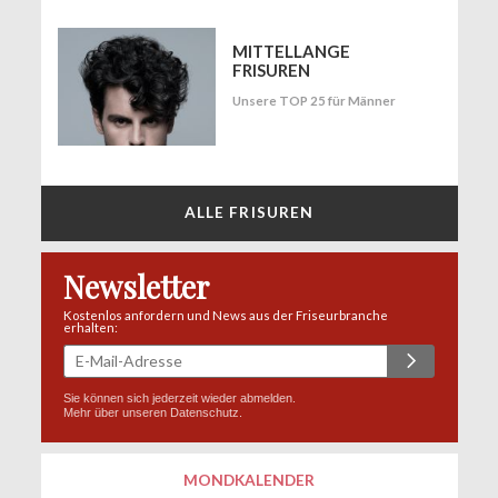
MITTELLANGE
FRISUREN
Unsere TOP 25 für Männer
ALLE FRISUREN
Newsletter
Kostenlos anfordern und News aus der Friseurbranche
erhalten:
Sie können sich jederzeit wieder abmelden.
Mehr über unseren
Datenschutz
.
MONDKALENDER