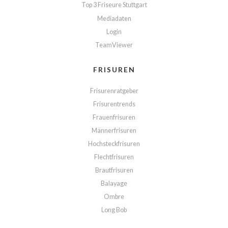
Top 3 Friseure Stuttgart
Mediadaten
Login
TeamViewer
FRISUREN
Frisurenratgeber
Frisurentrends
Frauenfrisuren
Männerfrisuren
Hochsteckfrisuren
Flechtfrisuren
Brautfrisuren
Balayage
Ombre
Long Bob