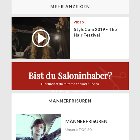
MEHR ANZEIGEN
VIDEO
StyleCom 2019 - The
Hair Festival
Bist du Saloninhaber?
Hier findest du
Mitarbeiter und Kunden
Jetzt Salon
gratis eintragen!
MÄNNERFRISUREN
MÄNNERFRISUREN
Unsere TOP 20