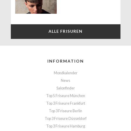
ALLE FRISUREN
INFORMATION
Mondkalender
News
Salonfinder
Top 5 Friseure München
Top 3 Friseure Frankfurt
Top 3 Friseure Berlin
Top 3 Friseure Düsseldorf
Top 3 Friseure Hamburg