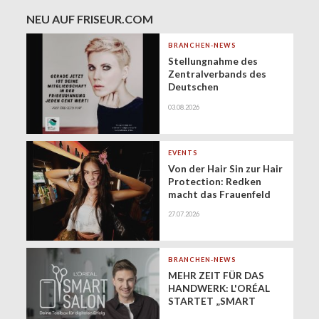
NEU AUF FRISEUR.COM
BRANCHEN-NEWS
Stellungnahme des
Zentralverbands des
Deutschen
Friseurhandwerks zur
03.08.2026
Zukunft der
geringfügigen
Beschäftigung
(Minijobs)
EVENTS
Von der Hair Sin zur Hair
Protection: Redken
macht das Frauenfeld
Festival zur Bühne für
27.07.2026
gesundes Haar
BRANCHEN-NEWS
MEHR ZEIT FÜR DAS
HANDWERK: L'ORÉAL
STARTET „SMART
SALON" ALS