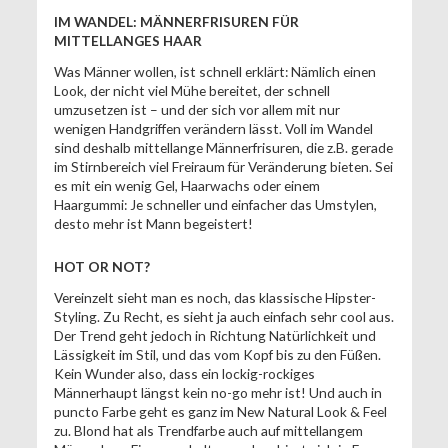
IM WANDEL: MÄNNERFRISUREN FÜR
MITTELLANGES HAAR
Was Männer wollen, ist schnell erklärt: Nämlich einen
Look, der nicht viel Mühe bereitet, der schnell
umzusetzen ist – und der sich vor allem mit nur
wenigen Handgriffen verändern lässt. Voll im Wandel
sind deshalb mittellange Männerfrisuren, die z.B. gerade
im Stirnbereich viel Freiraum für Veränderung bieten. Sei
es mit ein wenig Gel, Haarwachs oder einem
Haargummi: Je schneller und einfacher das Umstylen,
desto mehr ist Mann begeistert!
HOT OR NOT?
Vereinzelt sieht man es noch, das klassische Hipster-
Styling. Zu Recht, es sieht ja auch einfach sehr cool aus.
Der Trend geht jedoch in Richtung Natürlichkeit und
Lässigkeit im Stil, und das vom Kopf bis zu den Füßen.
Kein Wunder also, dass ein lockig-rockiges
Männerhaupt längst kein no-go mehr ist! Und auch in
puncto Farbe geht es ganz im New Natural Look & Feel
zu. Blond hat als Trendfarbe auch auf mittellangem