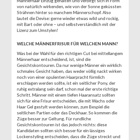
Männerhaar Einzug gehalten und verbirgt sich in Form
von natürlich wirkenden, wie von der Sonne geküssten
Strähnen hinter so manchem Männerschopf. Also
lautet die Devise: gerne wieder etwas wild und rockig,
mit Bart oder ohne – und selbstverständlich mit der
Lizenz zum Umstylen!
WELCHE MÄNNERFRISUR FÜR WELCHEN MANN?
Was bei der Wahl für den richtigen Cut bei mittellangem
Männerhaar entscheidend, ist, sind die
Gesichtskontouren. Da nur wenige Männer ein wirklich
schmales Gesicht haben, das weder völlig nackt wirken
noch von einer opulenten Haarpracht förmlich
erschlagen werden sollte, ist ein seitlicher Pony, der
ruhig extralang sein darf, schon mal der erste richtige
Schritt. Männer mit einem tiefen Haaransatz sollten
sich für eine Frisur entscheiden, die mit Wachs oder
Haar Gel gestylt werden können, zum Bespiel die
seitlichen Partien oder das Deckhaar. So kommen die
Züge besser zur Geltung. Für rundliche
Gesichtskontouren ist das jedoch nichts: diese
Kandidaten sollten sich besser für ein lässiges
Lockenstyling entscheiden, dass die Züge streckt und