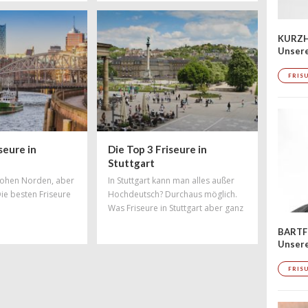
spielt die Musik. Auch in haarigen
Angelegenheiten hat die
Hauptstadt die Nase vorn – mit
KURZH
Salons, in denen Trends geboren
Unsere
werden und wo sich Styles und
Stylisten aus der ganzen Welt feiern
FRIS
lassen. Hier findet ihr Salons, die zu
den
seure in
Die Top 3 Friseure in
Stuttgart
 hohen Norden, aber
In Stuttgart kann man alles außer
Die besten Friseure
Hochdeutsch? Durchaus möglich.
Was Friseure in Stuttgart aber ganz
bestimmt beherrschen, ist tolles
BARTF
Hairstyling! Doch auch in Sachen
Unser
Haareschneiden und gute Beratung
haben Stuttgarter Friseure die Nase
FRIS
vorn. Vom Edelcoiffeur in Bestlage
bis hin zum kreativen Alleskönner
bleiben in keine Wünsche offen,