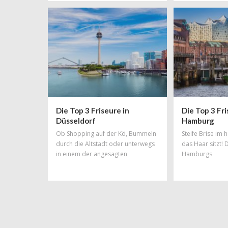
könnte man diesem Wunsch besser
Rechnung tragen, als mit einer total
schicken, neuen Trendfrisur!
Friseursalons gibt es in München zu
Hauf aber welcher ist der richtige?
Unsere Liste an Top-Friseuren
erleichtert euch die Qual der Wahl.
Die Top 3 Friseure in
Die Top 3 Fri
Düsseldorf
Hamburg
Ob Shopping auf der Kö, Bummeln
Steife Brise im
durch die Altstadt oder unterwegs
das Haar sitzt! 
in einem der angesagten
Hamburgs
Szeneviertel: So viele
unterschiedliche Facetten wie
Düsseldorf haben nur wenige
Städte Deutschlands! Das Spektrum
reicht von elegant bis hip und von
hochpreisig bis total ok. Und
deshalb findet man in dieser