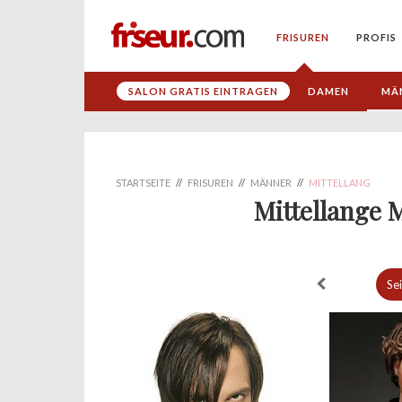
FRISUREN
PROFIS
SALON GRATIS EINTRAGEN
DAMEN
MÄ
STARTSEITE
//
FRISUREN
//
MÄNNER
//
MITTELLANG
Mittellange 
Se