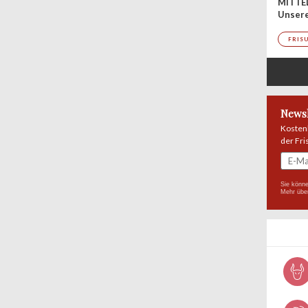
MITTE
Unsere
FRIS
Newsl
Kosten
der Fri
Sie könne
Mehr übe