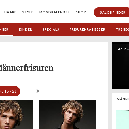
HAARE
STYLE
MONDKALENDER
SHOP
SALONFINDER
NNER
KINDER
SPECIALS
FRISURENRATGEBER
TREND
GOLDW
Männerfrisuren
ite
15 / 21
MÄNNE