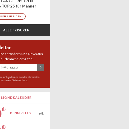
LLANGE FRISUREN
 TOP 25 für Männer
UREN ANZEIGEN
ALLE FRISUREN
etter
los anfordern und News aus
seurbranche erhalten:
n sich jederzeit wieder abmelden.
r unseren
Datenschutz
.
MONDKALENDER
DONNERSTAG
6.8.