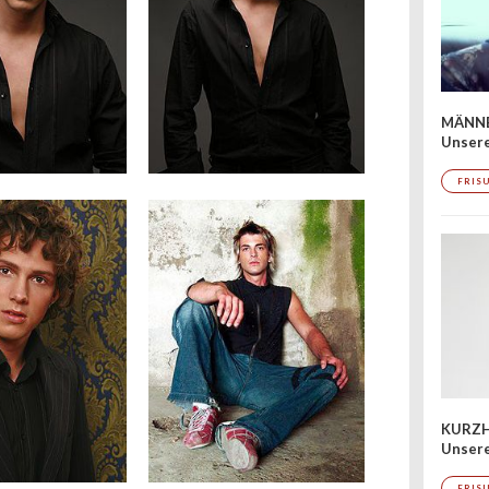
MÄNNE
Unser
FRIS
KURZH
Unsere
FRIS