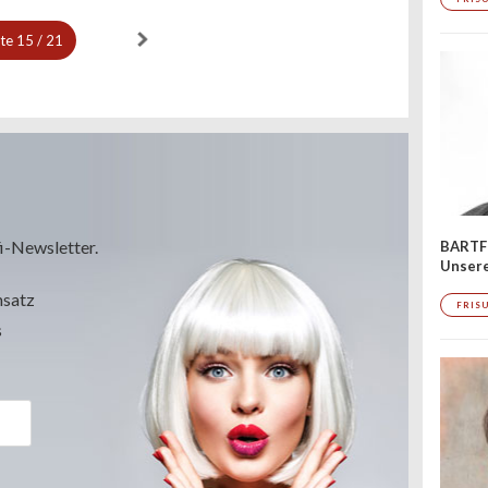
ite
15 / 21
i-Newsletter.
BARTF
Unser
msatz
FRIS
s