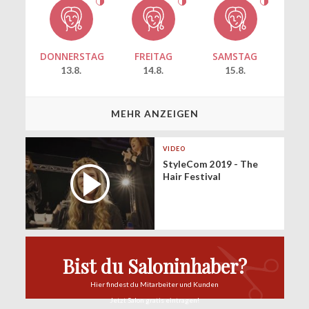
DONNERSTAG
FREITAG
SAMSTAG
13.8.
14.8.
15.8.
MEHR ANZEIGEN
VIDEO
StyleCom 2019 - The
Hair Festival
Bist du Saloninhaber?
Hier findest du
Mitarbeiter und Kunden
Jetzt Salon
gratis eintragen!