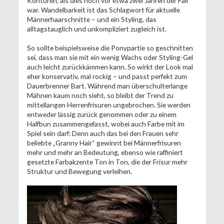
Konturen, als dies noch vor etwa zwei Jahren der Fall
war. Wandelbarkeit ist das Schlagwort für aktuelle
Männerhaarschnitte – und ein Styling, das
alltagstauglich und unkompliziert zugleich ist.
So sollte beispielsweise die Ponypartie so geschnitten
sei, dass man sie mit ein wenig Wachs oder Styling-Gel
auch leicht zurückkämmen kann. So wirkt der Look mal
eher konservativ, mal rockig – und passt perfekt zum
Dauerbrenner Bart. Während man überschulterlange
Mähnen kaum noch sieht, so bleibt der Trend zu
mittellangen Herrenfrisuren ungebrochen. Sie werden
entweder lässig zurück genommen oder zu einem
Halfbun zusammengefasst, wobei auch Farbe mit im
Spiel sein darf: Denn auch das bei den Frauen sehr
beliebte „Granny Hair“ gewinnt bei Männerfrisuren
mehr und mehr an Bedeutung, ebenso wie raffiniert
gesetzte Farbakzente Ton in Ton, die der Frisur mehr
Struktur und Bewegung verleihen.