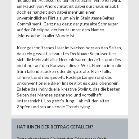
modischen Accessoires der letzte Schliff verliehen wird.
Ein Hauch von Androynität ist dabei durchaus erlaubt,
doch es handelt sich dabei mehr um einen
unverbindlichen Flirt als um ein in Stein gemeißeltes
Commitment. Ganz neu dazu: der gute alte Schnauzer
auf der Oberlippe, der heute unter dem Namen
„Moustache“ in aller Munde ist.
Kurz geschnittenes Haar im Nacken oder an den Seiten,
dazu ein gewollt zerzaustes Deckhaar: So präsentiert
sich die Mehrzahl aller Herrenfrisuren derzeit – und dies
nicht nur auf den Runways dieser Welt. Ebenso in: in die
Stirn fallende Locken oder die gute alte Elvis-Tolle,
raffiniert und neu gestylt. Rockige Längen und das
unkonventionelle Biker-Image gibt es quasi obendrein.
Es lebe das individuelle, kreative Styling, das die besten
Seiten des Mannes spannend und vorteilhaft
unterstreicht. Los geht’s Jung – ab mit den alten
Zöpfen und ran ans coole Trendstyling!
HAT IHNEN DER BEITRAG GEFALLEN?
Dann abonnieren Sie jetzt den Friseur.com Profi-