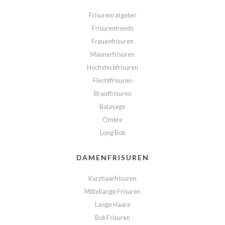
Frisurenratgeber
Frisurentrends
Frauenfrisuren
Männerfrisuren
Hochsteckfrisuren
Flechtfrisuren
Brautfrisuren
Balayage
Ombre
Long Bob
DAMENFRISUREN
Kurzhaarfrisuren
Mittellange Frisuren
Lange Haare
Bob Frisuren