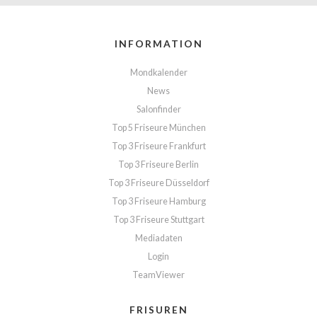
INFORMATION
Mondkalender
News
Salonfinder
Top 5 Friseure München
Top 3 Friseure Frankfurt
Top 3 Friseure Berlin
Top 3 Friseure Düsseldorf
Top 3 Friseure Hamburg
Top 3 Friseure Stuttgart
Mediadaten
Login
TeamViewer
FRISUREN