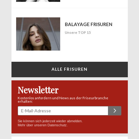
BALAYAGE FRISUREN
Unsere TOP 15
ALLE FRISUREN
Newsletter
Kostenlos anfordern und News aus der Friseurbranche
erhalten:
Sie können sich jederzeit wieder abmelden.
Mehr über unseren
Datenschutz
.