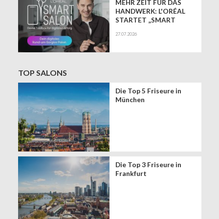
MEHR ZEIT FÜR DAS
HANDWERK: L'ORÉAL
STARTET „SMART
SALON" ALS
27.07.2026
EXKLUSIVEN BUSINESS-
BEGLEITER FÜR DIE
DIGITALE ZUKUNFT
VON FRISEURSALONS
TOP SALONS
Die Top 5 Friseure in
München
Die Top 3 Friseure in
Frankfurt