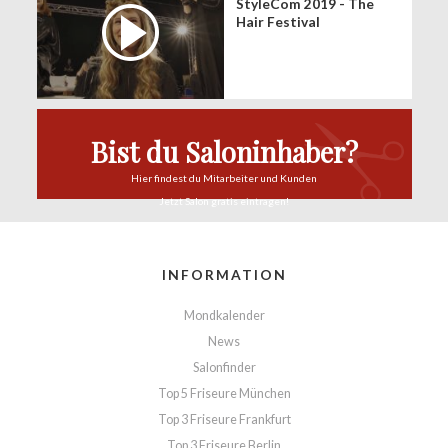
StyleCom 2019 - The
Hair Festival
Bist du Saloninhaber?
Hier findest du
Mitarbeiter und Kunden
Jetzt Salon
gratis eintragen!
INFORMATION
Mondkalender
News
Salonfinder
Top 5 Friseure München
Top 3 Friseure Frankfurt
Top 3 Friseure Berlin