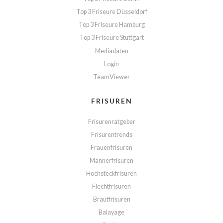
Top 3 Friseure Düsseldorf
Top 3 Friseure Hamburg
Top 3 Friseure Stuttgart
Mediadaten
Login
TeamViewer
FRISUREN
Frisurenratgeber
Frisurentrends
Frauenfrisuren
Männerfrisuren
Hochsteckfrisuren
Flechtfrisuren
Brautfrisuren
Balayage