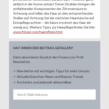
einfach in die Sonne setzen! Deren Strahlen bringen die
entfärbenden Komponenten der Zitronensäure in
Schwung und hellen das Haar an den entsprechenden
Stellen auf. Achtung: bei der nächsten Haarwäsche auf
Extrapflege achten – die Säure trocknet das Haar ein
wenig aus. Weitere Tipps zur Haarpflege finden Sie hier:
www.friseur.com/haarpflege.html
HAT IHNEN DER BEITRAG GEFALLEN?
Dann abonnieren Sie jetzt den Friseur.com Profi-
Newsletter.
✓ Newsletter mit wichtigen Tipps für mehr Umsatz
✓ Aktuelle Branchen-News und Beauty-Trends
✓ Kostenlos und jederzeit abbestellbar