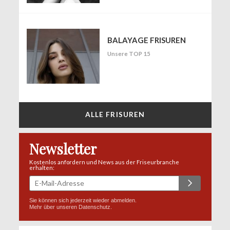
BALAYAGE FRISUREN
Unsere TOP 15
ALLE FRISUREN
Newsletter
Kostenlos anfordern und News aus der Friseurbranche
erhalten:
Sie können sich jederzeit wieder abmelden.
Mehr über unseren
Datenschutz
.