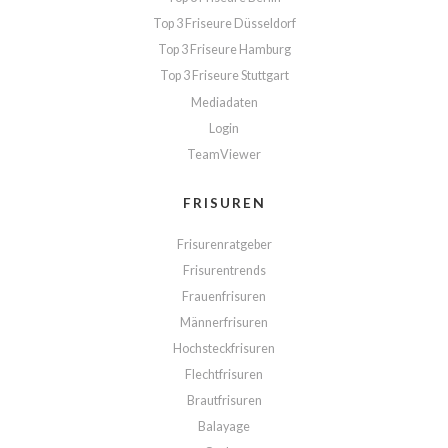
Top 3 Friseure Düsseldorf
Top 3 Friseure Hamburg
Top 3 Friseure Stuttgart
Mediadaten
Login
TeamViewer
FRISUREN
Frisurenratgeber
Frisurentrends
Frauenfrisuren
Männerfrisuren
Hochsteckfrisuren
Flechtfrisuren
Brautfrisuren
Balayage