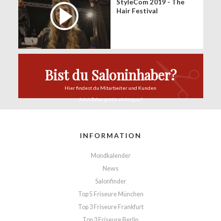
StyleCom 2019 - The
Hair Festival
Bist du Saloninhaber?
Hier findest du
Mitarbeiter und Kunden
Jetzt Salon
gratis eintragen!
INFORMATION
Mondkalender
News
Salonfinder
Top 5 Friseure München
Top 3 Friseure Frankfurt
Top 3 Friseure Berlin