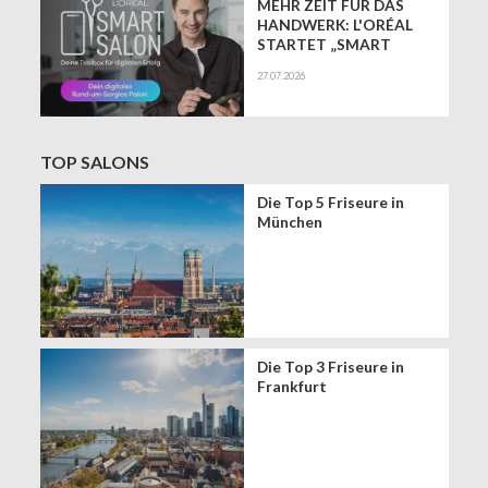
MEHR ZEIT FÜR DAS
HANDWERK: L'ORÉAL
STARTET „SMART
SALON" ALS
27.07.2026
EXKLUSIVEN BUSINESS-
BEGLEITER FÜR DIE
DIGITALE ZUKUNFT
VON FRISEURSALONS
TOP SALONS
Die Top 5 Friseure in
München
Die Top 3 Friseure in
Frankfurt