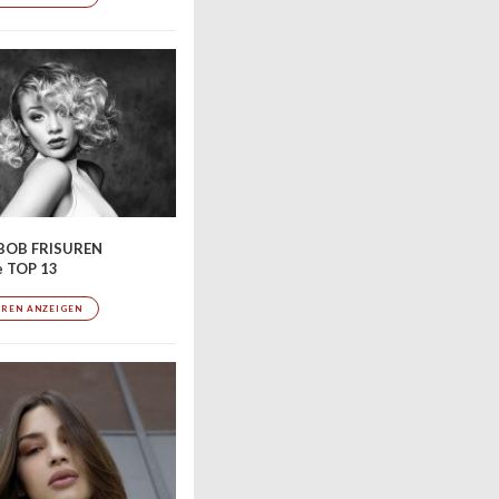
BOB FRISUREN
e TOP 13
UREN ANZEIGEN