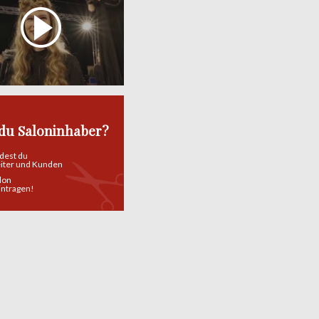
 du Saloninhaber?
ndest du
eiter und Kunden
alon
eintragen!