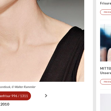
Frisur
FRIS
MITTE
Unsere
FRIS
frontlook, © Walter Rammler
nfrisur
996 / 1311
 2010