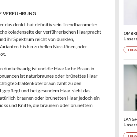
TE VERFÜHRUNG
r das denkt, hat definitiv sein Trendbarometer
 Schokoladenseite der verführerischen Haarpracht
OMBRÉ
und ihr Spektrum reicht von dunklen,
Unser
rianten bis hin zu hellen Nusstönen, oder
FRIS
ot.
 dunkelhaarig ist und die Haarfarbe Braun in
bnuancen ist naturbraunes oder brünettes Haar
üchtigte Straßenköterbraun zählt zu den
t gepflegt und bei gesundem Haar, sieht das
türlich braunen oder brünetten Haar jedoch ein
Tricks und Kniffe, die braunem oder brünettem
LANGH
Unsere
FRIS