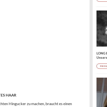
LONG 
Unser
FRIS
TES HAAR
hten Hingucker zu machen, braucht es einen