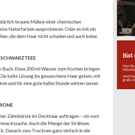
natürlich braune Mähne einer chemischen
eise Naturfarben ausprobieren. Oder es mit ein
chen, die dem Haar nicht schaden und auch keine
Bist
: SCHWARZTEEE
Hier fi
em Buch. Etwa 200 ml Wasser zum Kochen bringen
Mitarb
n. Die kalte Lösung ins gewaschene Haar geben, mit
Jetzt S
gratis 
ken und für eine gute halbe Stunde wirken lassen
TRONE
einer Zahnbürste im Deckhaar auftragen – ob vom
schmackssache. Auch die Menge der Strähnen
ck. Danach zum Trocknen ganz einfach in die