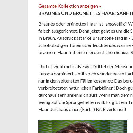
Gesamte Kollektion anzeigen »
BRAUNES UND BRÜNETTES HAAR: SANF
Braunes oder brünettes Haar ist langweilig? We
falsch ausgerichtet. Denn jetzt geht es um die
in Braun. Ausdrucksstarke Brauntöne sind in – 
schokoladigen Tönen über leuchtende, warme Va
braunem Haar mit einem ordentlichen Schuss R
Und obwohl mehr als zwei Drittel der Menschen
Europa dominiert – mit solch wunderbaren Far
nur in den seltensten Fällen gesegnet: Das ber
verbreitetsten natürlichen Farbtönen! Doch gu
durchaus sehr ansehnlich aus! Wenn man dem na
wenig auf die Sprünge helfen will: Es gibt ein 
Haar durchaus einen (Farb-) Kick verleihen!