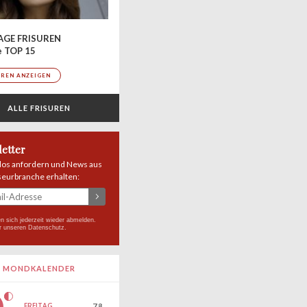
AGE FRISUREN
e TOP 15
UREN ANZEIGEN
ALLE FRISUREN
etter
los anfordern und News aus
seurbranche erhalten:
n sich jederzeit wieder abmelden.
r unseren
Datenschutz
.
MONDKALENDER
FREITAG
7.8.