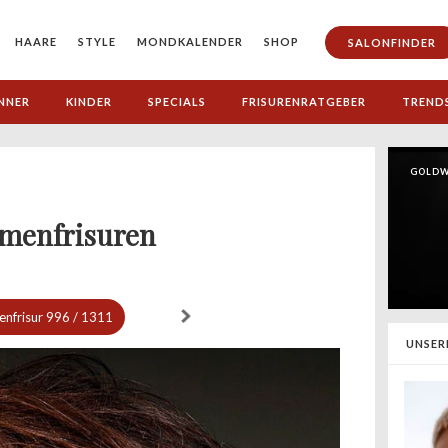
HAARE
STYLE
MONDKALENDER
SHOP
SALONFINDER
NNER
KINDER
SPECIALS
FRISURENRATGEBER
TREND
GOLDW
menfrisuren
nfrisur
996 / 1311
UNSER