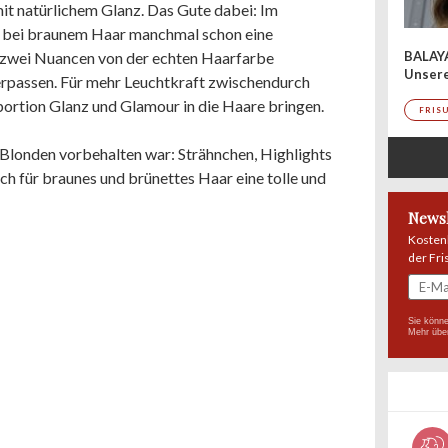
mit natürlichem Glanz. Das Gute dabei: Im
r bei braunem Haar manchmal schon eine
r zwei Nuancen von der echten Haarfarbe
BALAY
Unser
rpassen. Für mehr Leuchtkraft zwischendurch
portion Glanz und Glamour in die Haare bringen.
FRIS
londen vorbehalten war: Strähnchen, Highlights
ch für braunes und brünettes Haar eine tolle und
Newsl
Kosten
der Fri
Sie könne
Mehr übe