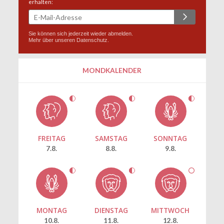
erhalten:
Sie können sich jederzeit wieder abmelden.
Mehr über unseren
Datenschutz
.
MONDKALENDER
FREITAG
SAMSTAG
SONNTAG
7.8.
8.8.
9.8.
MONTAG
DIENSTAG
MITTWOCH
10.8.
11.8.
12.8.