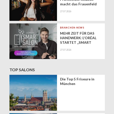
macht das Frauenfeld
Festival zur Bühne für
27.07.2026
gesundes Haar
BRANCHEN-NEWS
MEHR ZEIT FÜR DAS
HANDWERK: L'ORÉAL
STARTET „SMART
SALON" ALS
27.07.2026
EXKLUSIVEN BUSINESS-
BEGLEITER FÜR DIE
DIGITALE ZUKUNFT
VON FRISEURSALONS
TOP SALONS
Die Top 5 Friseure in
München