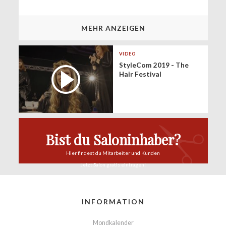
MEHR ANZEIGEN
VIDEO
StyleCom 2019 - The
Hair Festival
Bist du Saloninhaber?
Hier findest du
Mitarbeiter und Kunden
Jetzt Salon
gratis eintragen!
INFORMATION
Mondkalender