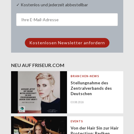
✓ Kostenlos und jederzeit abbestellbar
NEU AUF FRISEUR.COM
BRANCHEN-NEWS
Stellungnahme des
Zentralverbands des
Deutschen
Friseurhandwerks zur
03.08.2026
Zukunft der
geringfügigen
Beschäftigung
(Minijobs)
EVENTS
Von der Hair Sin zur Hair
Protection: Redken