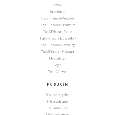
News
Salonfinder
Top 5 Friseure München
Top 3 Friseure Frankfurt
Top 3 Friseure Berlin
Top 3 Friseure Düsseldorf
Top 3 Friseure Hamburg
Top 3 Friseure Stuttgart
Mediadaten
Login
TeamViewer
FRISUREN
Frisurenratgeber
Frisurentrends
Frauenfrisuren
Männerfrisuren