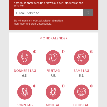
Kostenlos anfordern und News aus der Friseurbranche
erhalten:
Sie können sich jederzeit wieder abmelden.
Mehr über unseren
Datenschutz
.
MONDKALENDER
DONNERSTAG
FREITAG
SAMSTAG
6.8.
7.8.
8.8.
SONNTAG
MONTAG
DIENSTAG