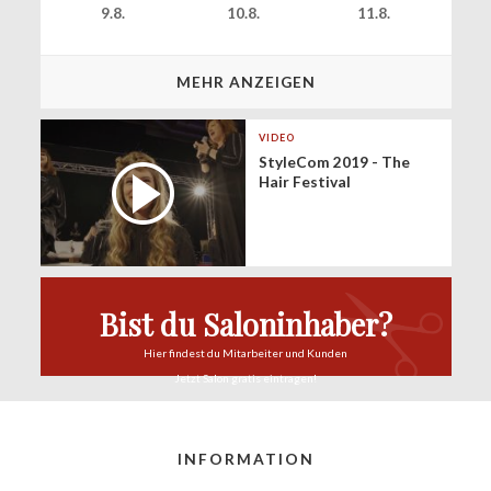
9.8.
10.8.
11.8.
MEHR ANZEIGEN
VIDEO
StyleCom 2019 - The
Hair Festival
Bist du Saloninhaber?
Hier findest du
Mitarbeiter und Kunden
Jetzt Salon
gratis eintragen!
INFORMATION