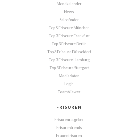
Mondkalender
News
Salonfinder
Top 5 Friseure München
Top 3 Friseure Frankfurt
Top 3 Friseure Berlin
Top 3 Friseure Düsseldorf
Top 3 Friseure Hamburg
Top 3 Friseure Stuttgart
Mediadaten
Login
TeamViewer
FRISUREN
Frisurenratgeber
Frisurentrends
Frauenfrisuren