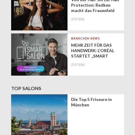
Protection: Redken
macht das Frauenfeld
Festival zur Bühne für
27.07.2026
gesundes Haar
BRANCHEN-NEWS
MEHR ZEIT FÜR DAS
HANDWERK: L'ORÉAL
STARTET „SMART
SALON" ALS
27.07.2026
EXKLUSIVEN BUSINESS-
BEGLEITER FÜR DIE
DIGITALE ZUKUNFT
VON FRISEURSALONS
TOP SALONS
Die Top 5 Friseure in
München