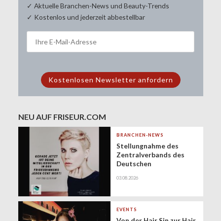
✓ Aktuelle Branchen-News und Beauty-Trends
✓ Kostenlos und jederzeit abbestellbar
NEU AUF FRISEUR.COM
BRANCHEN-NEWS
Stellungnahme des
Zentralverbands des
Deutschen
Friseurhandwerks zur
03.08.2026
Zukunft der
geringfügigen
Beschäftigung
(Minijobs)
EVENTS
Von der Hair Sin zur Hair