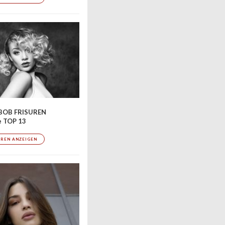
BOB FRISUREN
e TOP 13
UREN ANZEIGEN