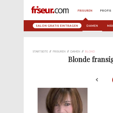
FRISUREN
PROFIS
SALON GRATIS EINTRAGEN
DAMEN
MÄ
STARTSEITE
//
FRISUREN
//
DAMEN
//
BLOND
Blonde frans