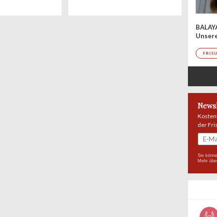
Hairstyling! Doch auch in Sachen
Haareschneiden und gute Beratung
BALAY
haben Stuttgarter Friseure die Nase
Unser
vorn. Vom Edelcoiffeur in Bestlage
bis hin zum kreativen Alleskönner
FRIS
bleiben in keine Wünsche offen,
wenn es um Haare und Beauty
geht. Unsere Auswahl der Top
Newsl
Kosten
der Fri
Sie könne
Mehr übe