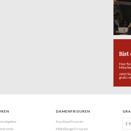
Bist
Hier fi
Mitarb
Jetzt S
gratis 
UREN
DAMENFRISUREN
GRA
enratgeber
Kurzhaarfrisuren
entrends
Mittellange Frisuren