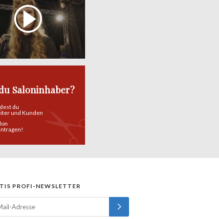
 du Saloninhaber?
ndest du
eiter und Kunden
alon
eintragen!
TIS PROFI-NEWSLETTER