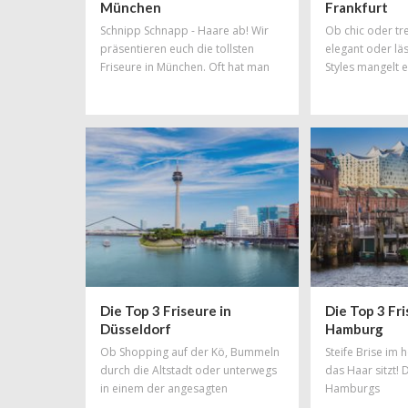
München
Frankfurt
Schnipp Schnapp - Haare ab! Wir
Ob chic oder tr
präsentieren euch die tollsten
elegant oder läs
Friseure in München. Oft hat man
Styles mangelt e
einfach den Drang zu einer
garantiert nicht.
gewissen Veränderung - und wie
könnte man diesem Wunsch besser
Rechnung tragen, als mit einer total
schicken, neuen Trendfrisur!
Friseursalons gibt es in München zu
Hauf aber welcher ist der richtige?
Unsere Liste an Top-Friseuren
erleichtert euch die Qual der Wahl.
Die Top 3 Friseure in
Die Top 3 Fri
Düsseldorf
Hamburg
Ob Shopping auf der Kö, Bummeln
Steife Brise im
durch die Altstadt oder unterwegs
das Haar sitzt! 
in einem der angesagten
Hamburgs
Szeneviertel: So viele