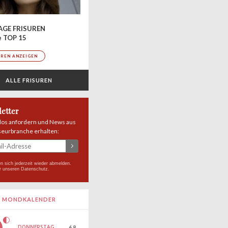
AGE FRISUREN
e TOP 15
UREN ANZEIGEN
ALLE FRISUREN
etter
los anfordern und News aus
seurbranche erhalten:
n sich jederzeit wieder abmelden.
r unseren
Datenschutz
.
MONDKALENDER
DONNERSTAG
6.8.