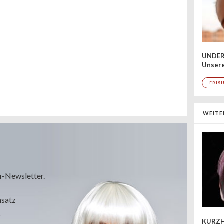
UNDER
Unsere
FRIS
WEITE
i-Newsletter.
msatz
s
KURZH