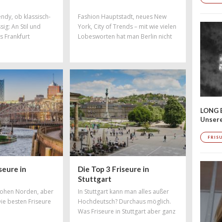
endy, ob klassisch-
Fashion Hauptstadt, neues New
sig: An Stil und
York, City of Trends – mit wie vielen
s Frankfurt
Lobesworten hat man Berlin nicht
schon überhäuft! Zu Recht, denn in
Berlin steppt der Bär und dort
spielt die Musik. Auch in haarigen
Angelegenheiten hat die
Hauptstadt die Nase vorn – mit
Salons, in denen Trends geboren
werden und wo sich Styles und
LONG 
Stylisten aus der ganzen Welt feiern
Unser
lassen. Hier findet ihr Salons, die zu
den
FRIS
seure in
Die Top 3 Friseure in
Stuttgart
 hohen Norden, aber
In Stuttgart kann man alles außer
Die besten Friseure
Hochdeutsch? Durchaus möglich.
Was Friseure in Stuttgart aber ganz
bestimmt beherrschen, ist tolles