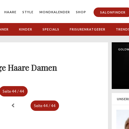
HAARE
STYLE
MONDKALENDER
SHOP
SALONFINDER
NNER
KINDER
SPECIALS
FRISURENRATGEBER
TREND
GOLDW
ige Haare Damen
Seite
44 / 44
UNSER
Seite
44 / 44