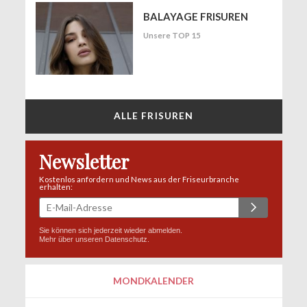
BALAYAGE FRISUREN
Unsere TOP 15
ALLE FRISUREN
Newsletter
Kostenlos anfordern und News aus der Friseurbranche
erhalten:
Sie können sich jederzeit wieder abmelden.
Mehr über unseren
Datenschutz
.
MONDKALENDER