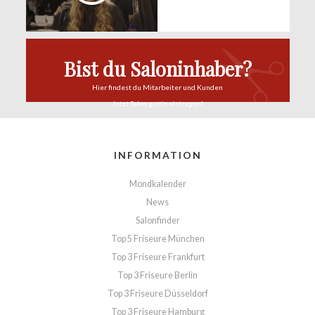
Bist du Saloninhaber?
Hier findest du
Mitarbeiter und Kunden
Jetzt Salon
gratis eintragen!
INFORMATION
Mondkalender
News
Salonfinder
Top 5 Friseure München
Top 3 Friseure Frankfurt
Top 3 Friseure Berlin
Top 3 Friseure Düsseldorf
Top 3 Friseure Hamburg