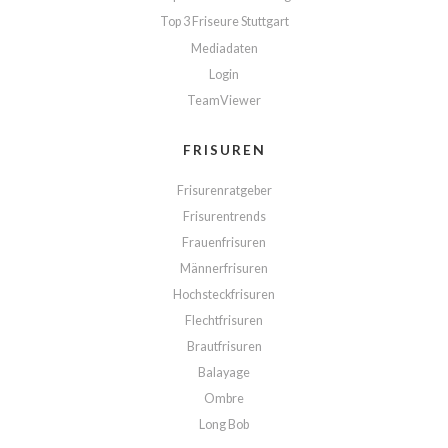
Top 3 Friseure Stuttgart
Mediadaten
Login
TeamViewer
FRISUREN
Frisurenratgeber
Frisurentrends
Frauenfrisuren
Männerfrisuren
Hochsteckfrisuren
Flechtfrisuren
Brautfrisuren
Balayage
Ombre
Long Bob