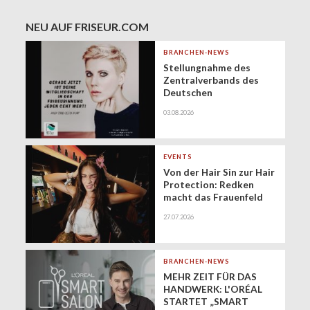
NEU AUF FRISEUR.COM
BRANCHEN-NEWS
Stellungnahme des
Zentralverbands des
Deutschen
Friseurhandwerks zur
03.08.2026
Zukunft der
geringfügigen
Beschäftigung
(Minijobs)
EVENTS
Von der Hair Sin zur Hair
Protection: Redken
macht das Frauenfeld
Festival zur Bühne für
27.07.2026
gesundes Haar
BRANCHEN-NEWS
MEHR ZEIT FÜR DAS
HANDWERK: L'ORÉAL
STARTET „SMART