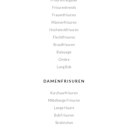
Frisurenratgeber
Frisurentrends
Frauenfrisuren
Männerfrisuren
Hochsteckfrisuren
Flechtfrisuren
Brautfrisuren
Balayage
Ombre
Long Bob
DAMENFRISUREN
Kurzhaarfrisuren
Mittellange Frisuren
Lange Haare
Bob Frisuren
Strähnchen