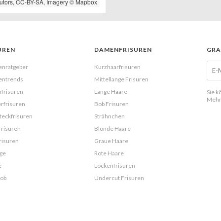
utors,
CC-BY-SA
, Imagery ©
Mapbox
UREN
DAMENFRISUREN
GRA
enratgeber
Kurzhaarfrisuren
entrends
Mittellange Frisuren
frisuren
Lange Haare
Sie k
Mehr
rfrisuren
Bob Frisuren
eckfrisuren
Strähnchen
frisuren
Blonde Haare
risuren
Graue Haare
ge
Rote Haare
e
Lockenfrisuren
Bob
Undercut Frisuren