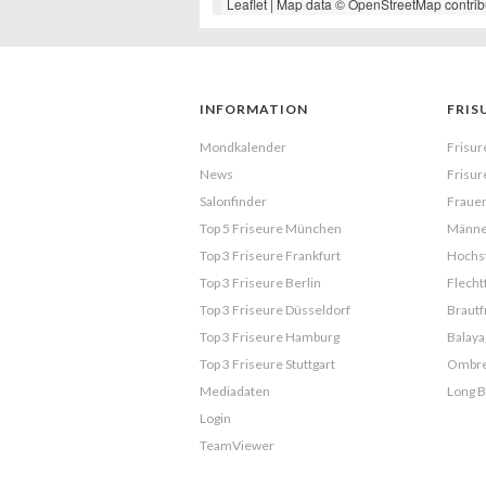
Leaflet
| Map data ©
OpenStreetMap
contrib
INFORMATION
FRIS
Mondkalender
Frisur
News
Frisur
Salonfinder
Frauen
Top 5 Friseure München
Männe
Top 3 Friseure Frankfurt
Hochst
Top 3 Friseure Berlin
Flecht
Top 3 Friseure Düsseldorf
Brautf
Top 3 Friseure Hamburg
Balaya
Top 3 Friseure Stuttgart
Ombr
Mediadaten
Long 
Login
TeamViewer