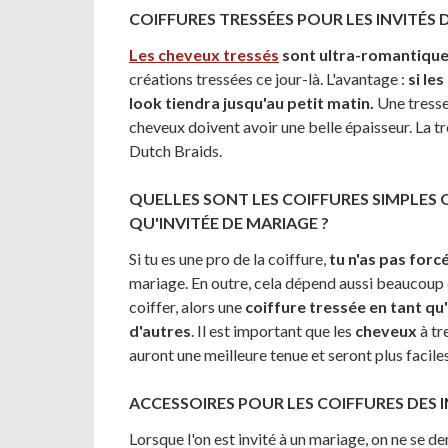
COIFFURES TRESSÉES POUR LES INVITÉS
Les cheveux tressés
sont ultra-romantique
créations tressées ce jour-là. L'avantage :
si le
look tiendra jusqu'au petit matin.
Une tresse 
cheveux doivent avoir une belle épaisseur. La tr
Dutch Braids.
QUELLES SONT LES COIFFURES SIMPLES 
QU'INVITÉE DE MARIAGE ?
Si tu es une pro de la coiffure,
tu n'as pas forc
mariage. En outre, cela dépend aussi beaucoup de
coiffer, alors une
coiffure tressée en tant qu
d'autres
. Il est important que les
cheveux
à tr
auront une meilleure tenue et seront plus faciles
ACCESSOIRES POUR LES COIFFURES DES 
Lorsque l'on est invité à un mariage, on ne se 