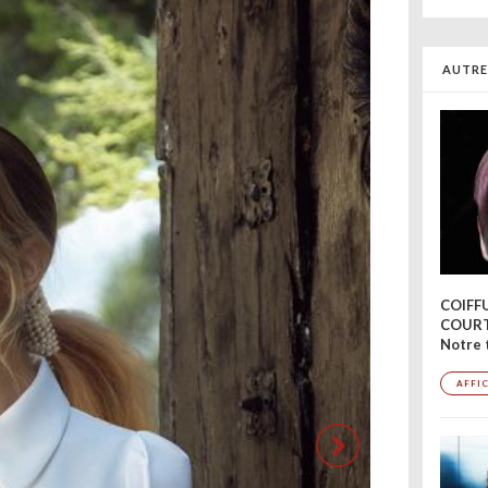
AUTRE
COIFF
COUR
Notre 
AFFI