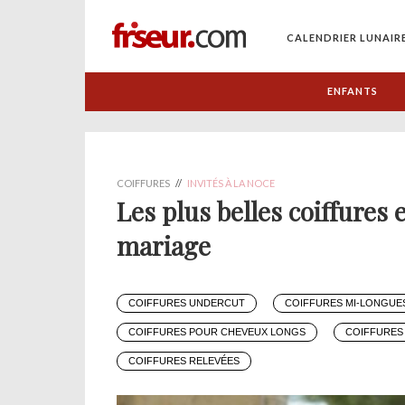
CALENDRIER LUNAIR
ENFANTS
COIFFURES
//
INVITÉS À LA NOCE
Les plus belles coiffures 
mariage
COIFFURES UNDERCUT
COIFFURES MI-LONGUE
COIFFURES POUR CHEVEUX LONGS
COIFFURES
COIFFURES RELEVÉES