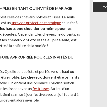
TO
IMPLES EN TANT QU'INVITÉ DE MARIAGE
 est celle des cheveux nobles et lisses. La seule
s est un
spray de protection thermique
et un fer à
 les hauts one shoulder ou même pour les
x épaules.
Cependant, les cheveux ne doivent pas
 les cheveux ont été lissés au préalable, est
tte à la coiffure de la mariée !
FURE APPROPRIÉE POUR LES INVITÉS DU
e. Qu'elle soit stricte et portée vers le haut ou
i être noble
. Les
cheveux doivent
être
brillants
 belle. On obtient une brillance luxueuse soit en
 en les lissant avec un
fer à lisser
. Au lieu d'un
btient sa mise à jour festive avec un joli foulard à
i devient alors invisible.