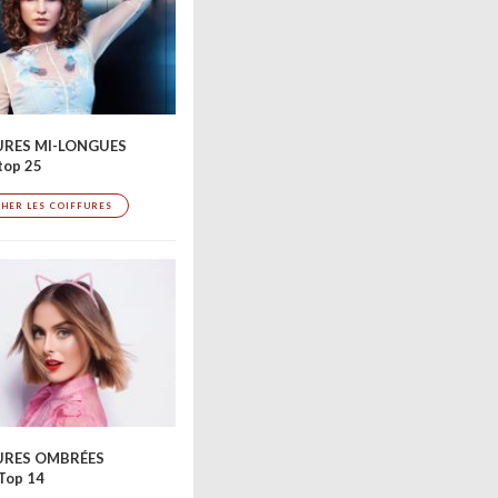
URES MI-LONGUES
top 25
CHER LES COIFFURES
Bild 2 / 8 – Stylist: Gonzalo Zarauza, © Gonzalo Za
URES OMBRÉES
Top 14