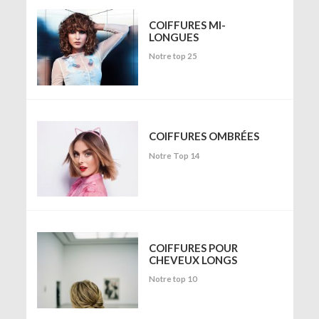
COIFFURES MI-
LONGUES
Notre top 25
COIFFURES OMBRÉES
Notre Top 14
COIFFURES POUR
CHEVEUX LONGS
Notre top 10