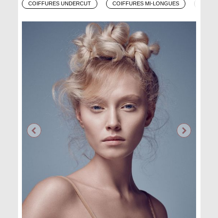
COIFFURES UNDERCUT
COIFFURES MI-LONGUES
COIFF