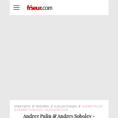
STARTSEITE
//
FRISUREN
//
KOLLEKTIONEN
//
ANDREY PULIN
& ANDREY SOBOLEV - FILM NOIR 2018
Andrey Pulin & Andrey Sobolev -