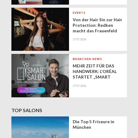
geringfügigen
Beschäftigung
(Minijobs)
EVENTS
Von der Hair Sin zur Hair
Protection: Redken
macht das Frauenfeld
Festival zur Bühne für
27.07.2026
gesundes Haar
BRANCHEN-NEWS
MEHR ZEIT FÜR DAS
HANDWERK: L'ORÉAL
STARTET „SMART
SALON" ALS
27.07.2026
EXKLUSIVEN BUSINESS-
BEGLEITER FÜR DIE
DIGITALE ZUKUNFT
VON FRISEURSALONS
TOP SALONS
Die Top 5 Friseure in
München