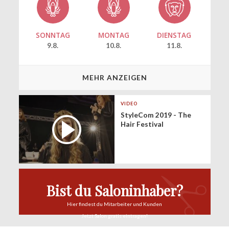
SONNTAG
MONTAG
DIENSTAG
9.8.
10.8.
11.8.
MEHR ANZEIGEN
VIDEO
StyleCom 2019 - The
Hair Festival
Bist du Saloninhaber?
Hier findest du
Mitarbeiter und Kunden
Jetzt Salon
gratis eintragen!