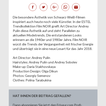
Die besondere Ästhetik von Schwarz-Weiß-Filmen
inspiriert auch heute noch viele Künstler. In der ESTEL
Trendkollektion Film NOIR greift Art Director Andrey
Pulin diese Ästhetik auf und zieht Parallelen zu
aktuellen Modetrends. Die entstandenen Looks
erinnern an die 1940er und 1980er Jahre. Film NOIR
würzt die Trends der Vergangenheit mit frischer Energie
und überträgt sie in eine neue Lesart für das Jahr 2018.
Art Director: Andrey Pulin
Hairstyles: Andrey Pulin und Andrey Sobolev
Make-up: Daria Stakhovskaya
Production Design: Olga Dikun
Photos: Georgiy Semenov
Clothes: Polina Tarabukina
HAT IHNEN DER BEITRAG GEFALLEN?
Dann abonnieren Sie jetzt den Friseur.com Profi-