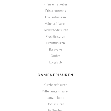
Frisurenratgeber
Frisurentrends
Frauenfrisuren
Männerfrisuren
Hochsteckfrisuren
Flechtfrisuren
Brautfrisuren
Balayage
Ombre
Long Bob
DAMENFRISUREN
Kurzhaarfrisuren
Mittellange Frisuren
Lange Haare
Bob Frisuren
Strähnchen