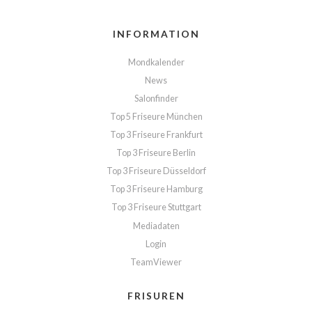
INFORMATION
Mondkalender
News
Salonfinder
Top 5 Friseure München
Top 3 Friseure Frankfurt
Top 3 Friseure Berlin
Top 3 Friseure Düsseldorf
Top 3 Friseure Hamburg
Top 3 Friseure Stuttgart
Mediadaten
Login
TeamViewer
FRISUREN