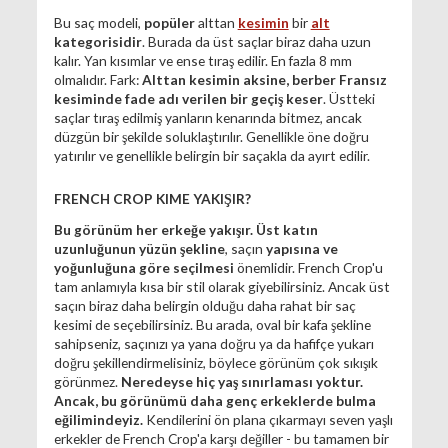
Bu saç modeli,
popüler
alttan
kesimin
bir
alt
kategorisidir
. Burada da üst saçlar biraz daha uzun
kalır. Yan kısımlar ve ense tıraş edilir. En fazla 8 mm
olmalıdır. Fark:
Alttan kesimin aksine, berber Fransız
kesiminde fade adı verilen bir geçiş keser
. Üstteki
saçlar tıraş edilmiş yanların kenarında bitmez, ancak
düzgün bir şekilde soluklaştırılır. Genellikle öne doğru
yatırılır ve genellikle belirgin bir saçakla da ayırt edilir.
FRENCH CROP KIME YAKIŞIR?
Bu görünüm her erkeğe yakışır.
Üst katın
uzunluğunun yüzün şekline
, saçın
yapısına ve
yoğunluğuna göre seçilmesi
önemlidir. French Crop'u
tam anlamıyla kısa bir stil olarak giyebilirsiniz. Ancak üst
saçın biraz daha belirgin olduğu daha rahat bir saç
kesimi de seçebilirsiniz. Bu arada, oval bir kafa şekline
sahipseniz, saçınızı ya yana doğru ya da hafifçe yukarı
doğru şekillendirmelisiniz, böylece görünüm çok sıkışık
görünmez.
Neredeyse hiç yaş sınırlaması yoktur.
Ancak, bu görünümü daha genç erkeklerde bulma
eğilimindeyiz.
Kendilerini ön plana çıkarmayı seven yaşlı
erkekler de French Crop'a karşı değiller - bu tamamen bir