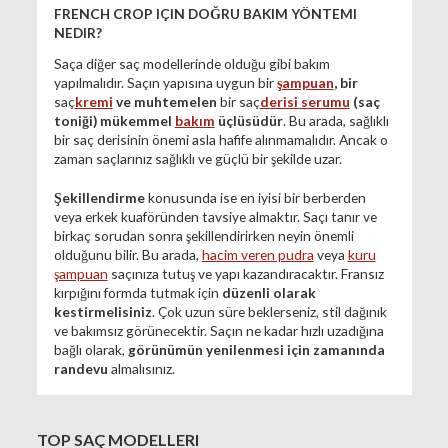
FRENCH CROP IÇIN DOĞRU BAKIM YÖNTEMI
NEDIR?
Saça diğer saç modellerinde olduğu gibi bakım
yapılmalıdır. Saçın yapısına uygun bir
şampuan
, bir
saç
kremi
ve muhtemelen
bir saç
derisi serumu
(saç
toniği) mükemmel
bakım
üçlüsüdür
. Bu arada, sağlıklı
bir saç derisinin önemi asla hafife alınmamalıdır. Ancak o
zaman saçlarınız sağlıklı ve güçlü bir şekilde uzar.
Şekillendirme
konusunda ise en iyisi bir berberden
veya erkek kuaföründen tavsiye almaktır. Saçı tanır ve
birkaç sorudan sonra şekillendirirken neyin önemli
olduğunu bilir. Bu arada,
hacim veren pudra
veya
kuru
şampuan
saçınıza tutuş ve yapı kazandıracaktır. Fransız
kırpığını formda tutmak için
düzenli olarak
kestirmelisiniz
. Çok uzun süre beklerseniz, stil dağınık
ve bakımsız görünecektir. Saçın ne kadar hızlı uzadığına
bağlı olarak,
görünümün yenilenmesi için zamanında
randevu
almalısınız.
TOP SAÇ MODELLERI