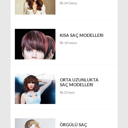
İlk 24'ümüz
KISA SAÇ MODELLERI
İlk 10'umuz
ORTA UZUNLUKTA
SAÇ MODELLERI
İlk 25'imiz
ÖRGÜLÜ SAÇ