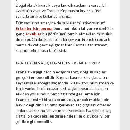
Doğal olarak kıvırcık
veya
kıvırcık saçlarınız varsa, bir
avantajınız var ve Fransız Kırpmasını
kıvırcık üst
saçlarla birlikte kullanabilirsiniz.
Düz
saçlısınız ama yine de bukleler mi istiyorsunuz?
Erkekler için perma
bunu mümkün kılıyor ve
özellikle
genç
erkekler
bu görünümü tercih etmekten mutluluk
duyuyor. Çünkü kesin olan bir şey var: French crop artı
perma dikkat çekmeyi garantiler. Perma uzar uzamaz,
saçınızı tekrar kısaltabilirsiniz.
GERILEYEN SAÇ ÇIZGISI IÇIN FRENCH CROP
Fransız kırpığı tercih ediyorsanız, dolgun saçlar
gerçekten önemlidir.
Başın arkasındaki saçlar zaten
seyrelmişse, erkeğin saç modeli klasik görünümünden ve
traşlı yanlar ile daha uzun üst saçlar arasında istenen
etkiden yoksundur. Saç çizgisinde
gerileme için
Fransız kesimi biraz sorunludur, ancak mutlak bir
hayır değildir.
Saçınızın gerileyen saç çizgisini örtecek
kadar uzamasına izin vermeniz yeterlidir. Bu şekilde, saç
çizgisi
birkaç şekillendirme hilesi ile oldukça iyi bir
şekilde gizlenebilir
.