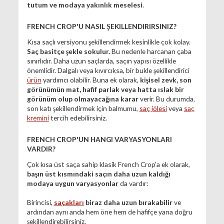
tutum ve modaya yakınlık meselesi
.
FRENCH CROP'U NASIL ŞEKILLENDIRIRSINIZ?
Kısa saçlı versiyonu şekillendirmek kesinlikle çok kolay.
Saç basitçe şekle sokulur.
Bu nedenle harcanan çaba
sınırlıdır. Daha uzun saçlarda, saçın yapısı özellikle
önemlidir. Dalgalı veya kıvırcıksa, bir bukle şekillendirici
ürün
yardımcı olabilir. Buna ek olarak,
kişisel zevk, son
görünümün mat, hafif parlak veya hatta ıslak bir
görünüm olup olmayacağına karar
verir. Bu durumda,
son katı şekillendirmek için balmumu,
saç jölesi
veya
saç
kremini
tercih edebilirsiniz.
FRENCH CROP'UN HANGI VARYASYONLARI
VARDIR?
Çok kısa üst saça sahip klasik French Crop'a ek olarak,
başın üst kısmındaki saçın daha uzun kaldığı
modaya uygun varyasyonlar
da vardır:
Birincisi,
saçakları
biraz daha uzun bırakabilir
ve
ardından aynı anda hem öne hem de hafifçe yana doğru
şekillendirebilirsiniz.