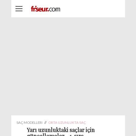
SAÇ MODELLERI
//
ORTA UZUNLUKTA SAÇ
Yarı uzunluktaki saçlar için
güncellemeler - 1. sıra