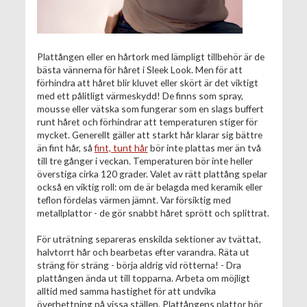
Plattången eller en hårtork med lämpligt tillbehör är de
bästa vännerna för håret i Sleek Look. Men för att
förhindra att håret blir kluvet eller skört är det viktigt
med ett pålitligt värmeskydd! De finns som spray,
mousse eller vätska som fungerar som en slags buffert
runt håret och förhindrar att temperaturen stiger för
mycket. Generellt gäller att starkt hår klarar sig bättre
än fint hår, så
fint, tunt hår
bör inte plattas mer än två
till tre gånger i veckan. Temperaturen bör inte heller
överstiga cirka 120 grader. Valet av rätt plattång spelar
också en viktig roll: om de är belagda med keramik eller
teflon fördelas värmen jämnt. Var försiktig med
metallplattor - de gör snabbt håret sprött och splittrat.
För uträtning separeras enskilda sektioner av tvättat,
halvtorrt hår och bearbetas efter varandra. Räta ut
sträng för sträng - börja aldrig vid rötterna! - Dra
plattången ända ut till topparna. Arbeta om möjligt
alltid med samma hastighet för att undvika
överhettning på vissa ställen. Plattångens plattor bör