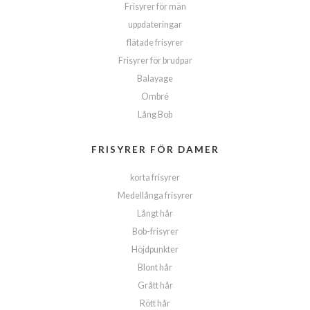
Frisyrer för män
uppdateringar
flätade frisyrer
Frisyrer för brudpar
Balayage
Ombré
Lång Bob
FRISYRER FÖR DAMER
korta frisyrer
Medellånga frisyrer
Långt hår
Bob-frisyrer
Höjdpunkter
Blont hår
Grått hår
Rött hår