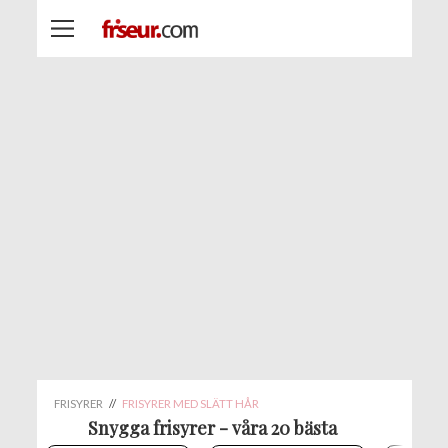
FRISYRER
//
FRISYRER MED SLÄTT HÅR
Snygga frisyrer - våra 20 bästa