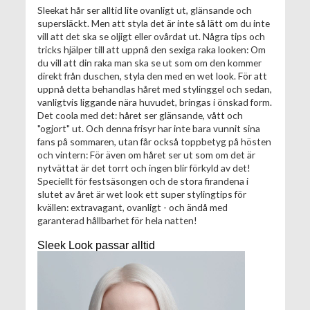
Sleekat hår ser alltid lite ovanligt ut, glänsande och
supersläckt. Men att styla det är inte så lätt om du inte
vill att det ska se oljigt eller ovårdat ut. Några tips och
tricks hjälper till att uppnå den sexiga raka looken: Om
du vill att din raka man ska se ut som om den kommer
direkt från duschen, styla den med en wet look. För att
uppnå detta behandlas håret med stylinggel och sedan,
vanligtvis liggande nära huvudet, bringas i önskad form.
Det coola med det: håret ser glänsande, vått och
"ogjort" ut. Och denna frisyr har inte bara vunnit sina
fans på sommaren, utan får också toppbetyg på hösten
och vintern: För även om håret ser ut som om det är
nytvättat är det torrt och ingen blir förkyld av det!
Speciellt för festsäsongen och de stora firandena i
slutet av året är wet look ett super stylingtips för
kvällen: extravagant, ovanligt - och ändå med
garanterad hållbarhet för hela natten!
Sleek Look passar alltid