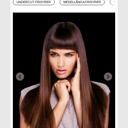
UNDERCUT FRISYRER
MEDELLÅNGA FRISYRER
OMBRÉ-F