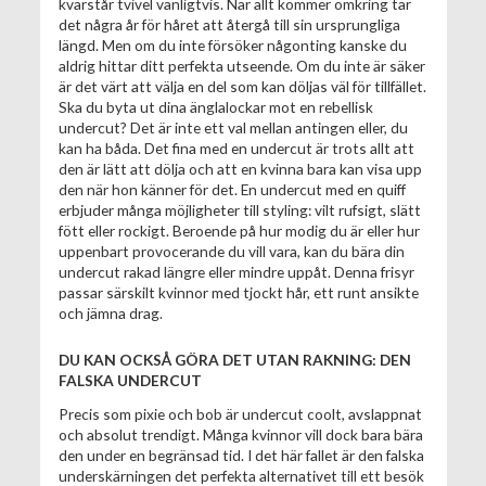
kvarstår tvivel vanligtvis. När allt kommer omkring tar
det några år för håret att återgå till sin ursprungliga
längd. Men om du inte försöker någonting kanske du
aldrig hittar ditt perfekta utseende. Om du inte är säker
är det värt att välja en del som kan döljas väl för tillfället.
Ska du byta ut dina änglalockar mot en rebellisk
undercut? Det är inte ett val mellan antingen eller, du
kan ha båda. Det fina med en undercut är trots allt att
den är lätt att dölja och att en kvinna bara kan visa upp
den när hon känner för det. En undercut med en quiff
erbjuder många möjligheter till styling: vilt rufsigt, slätt
fött eller rockigt. Beroende på hur modig du är eller hur
uppenbart provocerande du vill vara, kan du bära din
undercut rakad längre eller mindre uppåt. Denna frisyr
passar särskilt kvinnor med tjockt hår, ett runt ansikte
och jämna drag.
DU KAN OCKSÅ GÖRA DET UTAN RAKNING: DEN
FALSKA UNDERCUT
Precis som pixie och bob är undercut coolt, avslappnat
och absolut trendigt. Många kvinnor vill dock bara bära
den under en begränsad tid. I det här fallet är den falska
underskärningen det perfekta alternativet till ett besök