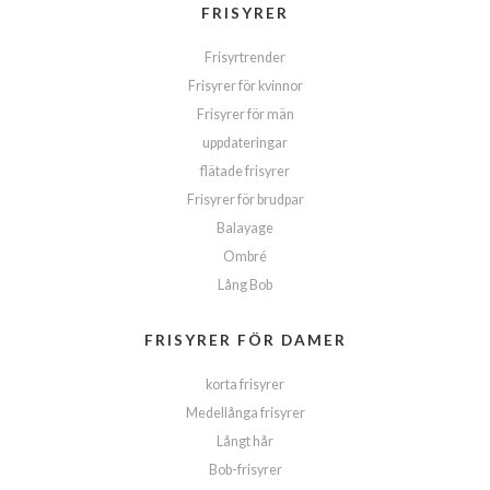
FRISYRER
Frisyrtrender
Frisyrer för kvinnor
Frisyrer för män
uppdateringar
flätade frisyrer
Frisyrer för brudpar
Balayage
Ombré
Lång Bob
FRISYRER FÖR DAMER
korta frisyrer
Medellånga frisyrer
Långt hår
Bob-frisyrer