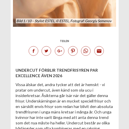
Bild 1 / 10 – Stylist: ESTEL, © ESTEL, Fotograf: Georgiy Semenov
TEILEN
UNDERCUT FÖRBLIR TRENDFRISYREN PAR
EXCELLENCE ÄVEN 2026
Vissa älskar det, andra tycker att det är hemskt - vi
pratar om undercut, även känd som ola ucu i
insiderkretsar. Åsikterna går isär när det gäller denna
frisyr. Underskärningen är en mycket speciell frisyr och
en särskilt envis frisyr som redan har blivit den absoluta
trendfrisyren i unga mäns kretsar i många år. Och unga
kvinnor har inte varit långa med att anta denna trend
som det nya måste-ha heller. Undercut består av olika
hårlängder som ofta kombineras med en rakning.