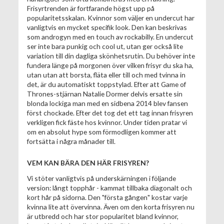
Frisyrtrenden är fortfarande högst upp på
popularitetsskalan. Kvinnor som väljer en undercut har
vanligtvis en mycket specifik look. Den kan beskrivas
som androgyn med en touch av rockabilly. En undercut
ser inte bara punkig och cool ut, utan ger också lite
variation till din dagliga skönhetsrutin. Du behöver inte
fundera länge på morgonen över vilken frisyr du ska ha,
utan utan att borsta, fläta eller till och med tvinna in
det, är du automatiskt toppstylad. Efter att Game of
Thrones-stjärnan Natalie Dormer delvis ersatte sin
blonda lockiga man med en sidbena 2014 blev fansen
först chockade. Efter det tog det ett tag innan frisyren
verkligen fick fäste hos kvinnor. Under tiden pratar vi
om en absolut hype som förmodligen kommer att
fortsätta i några månader till.
VEM KAN BÄRA DEN HÄR FRISYREN?
Vi stöter vanligtvis på underskärningen i följande
version: långt topphår - kammat tillbaka diagonalt och
kort hår på sidorna. Den "första gången" kostar varje
kvinna lite att övervinna. Även om den korta frisyren nu
är utbredd och har stor popularitet bland kvinnor,