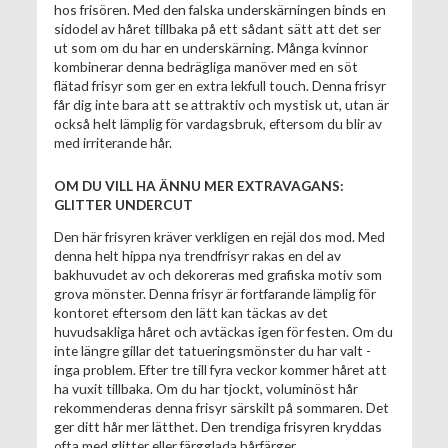
hos frisören. Med den falska underskärningen binds en
sidodel av håret tillbaka på ett sådant sätt att det ser
ut som om du har en underskärning. Många kvinnor
kombinerar denna bedrägliga manöver med en söt
flätad frisyr som ger en extra lekfull touch. Denna frisyr
får dig inte bara att se attraktiv och mystisk ut, utan är
också helt lämplig för vardagsbruk, eftersom du blir av
med irriterande hår.
OM DU VILL HA ÄNNU MER EXTRAVAGANS:
GLITTER UNDERCUT
Den här frisyren kräver verkligen en rejäl dos mod. Med
denna helt hippa nya trendfrisyr rakas en del av
bakhuvudet av och dekoreras med grafiska motiv som
grova mönster. Denna frisyr är fortfarande lämplig för
kontoret eftersom den lätt kan täckas av det
huvudsakliga håret och avtäckas igen för festen. Om du
inte längre gillar det tatueringsmönster du har valt -
inga problem. Efter tre till fyra veckor kommer håret att
ha vuxit tillbaka. Om du har tjockt, voluminöst hår
rekommenderas denna frisyr särskilt på sommaren. Det
ger ditt hår mer lätthet. Den trendiga frisyren kryddas
ofta med glitter eller färgglada hårfärger.