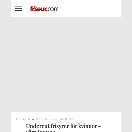
FRISYRER
//
SPECIALERBJUDANDEN
Undercut frisyrer för kvinnor -
våra topp 10