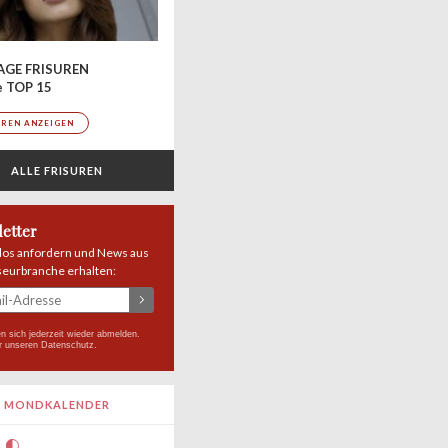
AGE FRISUREN
e TOP 15
UREN ANZEIGEN
ALLE FRISUREN
etter
los anfordern und News aus
seurbranche erhalten:
n sich jederzeit wieder abmelden.
r unseren
Datenschutz
.
MONDKALENDER