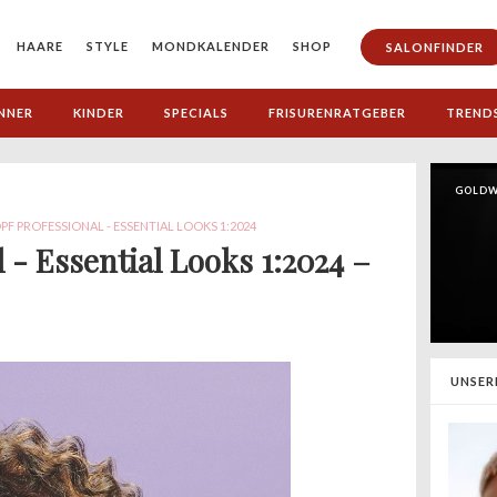
HAARE
STYLE
MONDKALENDER
SHOP
SALONFINDER
NNER
KINDER
SPECIALS
FRISURENRATGEBER
TREND
GOLDW
 PROFESSIONAL - ESSENTIAL LOOKS 1:2024
 - Essential Looks 1:2024 –
UNSER