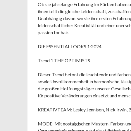
Ob sie jahrelange Erfahrung im Färben haben od
ihnen teilt die gleiche Leidenschaft, zu schaffe
Unabhängig davon, wo sie ihre ersten Erfahrun
leidenschaftlicher Kreativität und einer unersc
passion for hair.
DIE ESSENTIAL LOOKS 1:2024
Trend 1 THE OPTIMISTS
Dieser Trend betont die leuchtende und farben
sowie Unvollkommenheit in harmonische, lässig
die großen Hoffnungsträger unserer Gesellscha
für positive Veränderungen einsetzt und mensc
KREATIVTEAM: Lesley Jennison, Nick Irwin, B
MODE: Mit nostalgischen Mustern, Farben und
Vergangenheit erinnern, wird ein stilistischer