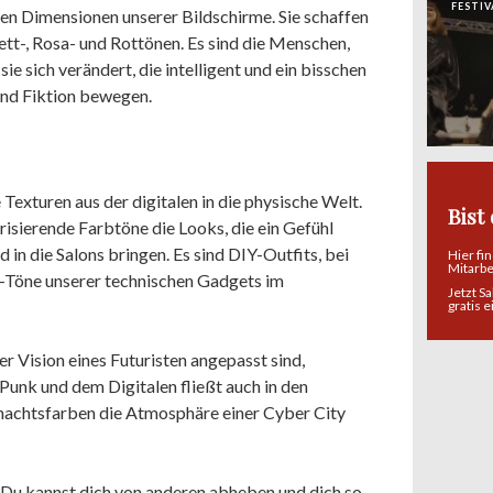
FESTIV
en Dimensionen unserer Bildschirme. Sie schaffen
ett-, Rosa- und Rottönen. Es sind die Menschen,
ie sich verändert, die intelligent und ein bisschen
 und Fiktion bewegen.
exturen aus der digitalen in die physische Welt.
Bist
isierende Farbtöne die Looks, die ein Gefühl
in die Salons bringen. Es sind DIY-Outfits, bei
Hier fi
Mitarb
-Töne unserer technischen Gadgets im
Jetzt S
gratis 
Vision eines Futuristen angepasst sind,
Punk und dem Digitalen fließt auch in den
rnachtsfarben die Atmosphäre einer Cyber City
. Du kannst dich von anderen abheben und dich so