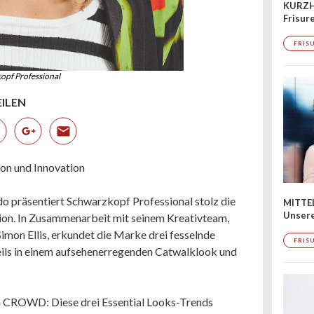
KURZH
Frisur
FRIS
kopf Professional
EILEN
ion und Innovation
edo präsentiert Schwarzkopf Professional stolz die
MITTE
Unsere
ion. In Zusammenarbeit mit seinem Kreativteam,
imon Ellis, erkundet die Marke drei fesselnde
FRIS
eils in einem aufsehenerregenden Catwalklook und
ROWD: Diese drei Essential Looks-Trends