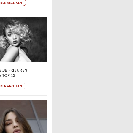
UREN ANZEIGEN
BOB FRISUREN
e TOP 13
UREN ANZEIGEN