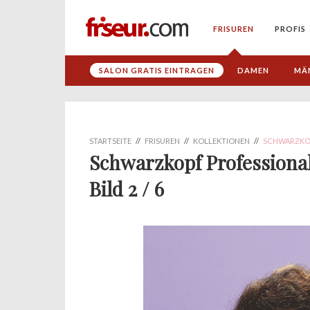
FRISUREN
PROFIS
SALON GRATIS EINTRAGEN
DAMEN
MÄ
STARTSEITE
//
FRISUREN
//
KOLLEKTIONEN
//
SCHWARZKOPF
Schwarzkopf Professional
Bild 2 / 6