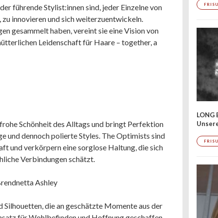
FRIS
er führende Stylist:innen sind, jeder Einzelne von
n, zu innovieren und sich weiterzuentwickeln.
gen gesammelt haben, vereint sie eine Vision von
hütterlichen Leidenschaft für Haare – together, a
LONG 
frohe Schönheit des Alltags und bringt Perfektion
Unser
e und dennoch polierte Styles. The Optimists sind
FRIS
ft und verkörpern eine sorglose Haltung, die sich
hliche Verbindungen schätzt.
rendnetta Ashley
 Silhouetten, die an geschätzte Momente aus der
 Ansatz für Wohlbefinden und Hoffnung geschaffen.