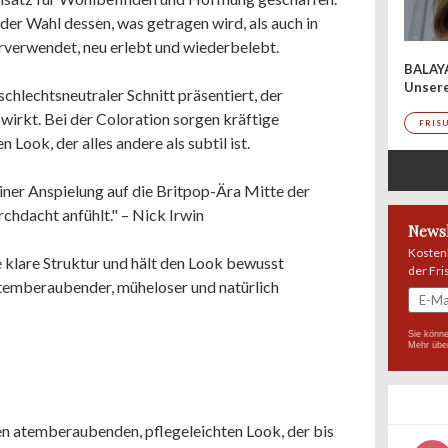
der Wahl dessen, was getragen wird, als auch in
erverwendet, neu erlebt und wiederbelebt.
BALAY
Unser
hlechtsneutraler Schnitt präsentiert, der
rkt. Bei der Coloration sorgen kräftige
FRIS
n Look, der alles andere als subtil ist.
 einer Anspielung auf die Britpop-Ära Mitte der
chdacht anfühlt." – Nick Irwin
Newsl
Kosten
klare Struktur und hält den Look bewusst
der Fri
temberaubender, müheloser und natürlich
Sie könne
Mehr übe
nen atemberaubenden, pflegeleichten Look, der bis