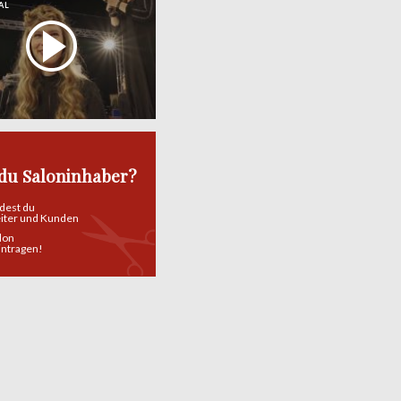
AL
 du Saloninhaber?
ndest du
eiter und Kunden
alon
eintragen!