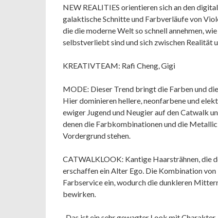
NEW REALITIES orientieren sich an den digital
galaktische Schnitte und Farbverläufe von Viol
die die moderne Welt so schnell annehmen, wie s
selbstverliebt sind und sich zwischen Realität
KREATIVTEAM: Rafi Cheng, Gigi
MODE: Dieser Trend bringt die Farben und die T
Hier dominieren hellere, neonfarbene und elektr
ewiger Jugend und Neugier auf den Catwalk und 
denen die Farbkombinationen und die Metallic
Vordergrund stehen.
CATWALKLOOK: Kantige Haarsträhnen, die der 
erschaffen ein Alter Ego. Die Kombination von 
Farbservice ein, wodurch die dunkleren Mitte
bewirken.
„Das ist ein sehr gewagter Look mit Charakter