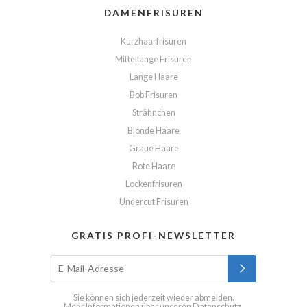
DAMENFRISUREN
Kurzhaarfrisuren
Mittellange Frisuren
Lange Haare
Bob Frisuren
Strähnchen
Blonde Haare
Graue Haare
Rote Haare
Lockenfrisuren
Undercut Frisuren
GRATIS PROFI-NEWSLETTER
Sie können sich jederzeit wieder abmelden.
Mehr Informationen über unseren
Datenschutz
.