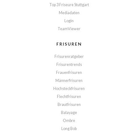
Top 3 Friseure Stuttgart
Mediadaten
Login
TeamViewer
FRISUREN
Frisurenratgeber
Frisurentrends
Frauenfrisuren
Männerfrisuren
Hochsteckfrisuren
Flechtfrisuren
Brautfrisuren
Balayage
Ombre
Long Bob