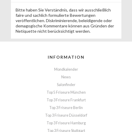
Bitte haben Sie Verständnis, dass wir ausschließlich
faire und sachlich formulierte Bewertungen
veröffentlichen. Diskriminierende, beleidigende oder
demagogische Kommentare können aus Gründen der
Netiquette nicht berücksichtigt werden.
INFORMATION
Mondkalender
News
Salonfinder
Top 5 Friseure München
Top 3 Friseure Frankfurt
Top 3 Friseure Berlin
Top 3 Friseure Düsseldorf
Top 3 Friseure Hamburg
Top 3 Friseure Stuttgart