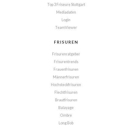
Top 3 Friseure Stuttgart
Mediadaten
Login
TeamViewer
FRISUREN
Frisurenratgeber
Frisurentrends
Frauenfrisuren
Männerfrisuren
Hochsteckfrisuren
Flechtfrisuren
Brautfrisuren
Balayage
Ombre
Long Bob