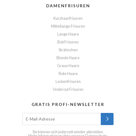
DAMENFRISUREN
Kurzhaarfrisuren
Mittellange Frisuren
Lange Haare
Bob Frisuren
Strähnchen
Blonde Haare
Graue Haare
Rote Haare
Lockenfrisuren
Undercut Frisuren
GRATIS PROFI-NEWSLETTER
Sie können sich jederzeit wieder abmelden.
Mehr Informationen über unseren
Datenschutz
.