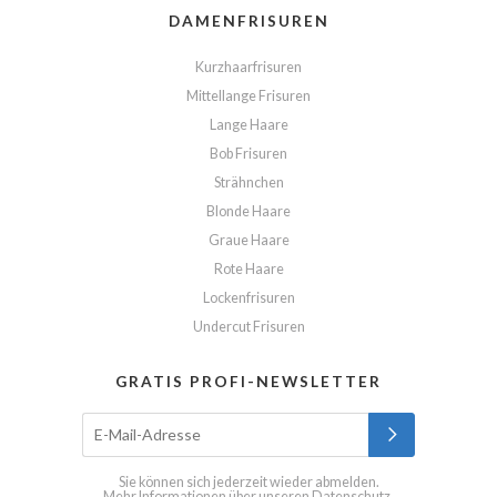
DAMENFRISUREN
Kurzhaarfrisuren
Mittellange Frisuren
Lange Haare
Bob Frisuren
Strähnchen
Blonde Haare
Graue Haare
Rote Haare
Lockenfrisuren
Undercut Frisuren
GRATIS PROFI-NEWSLETTER
Sie können sich jederzeit wieder abmelden.
Mehr Informationen über unseren
Datenschutz
.