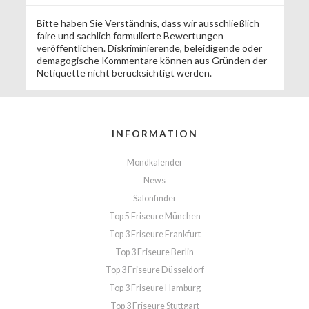
Bitte haben Sie Verständnis, dass wir ausschließlich
faire und sachlich formulierte Bewertungen
veröffentlichen. Diskriminierende, beleidigende oder
demagogische Kommentare können aus Gründen der
Netiquette nicht berücksichtigt werden.
INFORMATION
Mondkalender
News
Salonfinder
Top 5 Friseure München
Top 3 Friseure Frankfurt
Top 3 Friseure Berlin
Top 3 Friseure Düsseldorf
Top 3 Friseure Hamburg
Top 3 Friseure Stuttgart