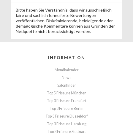
Bitte haben Sie Verständnis, dass wir ausschließlich
faire und sachlich formulierte Bewertungen
veröffentlichen. Diskriminierende, beleidigende oder
demagogische Kommentare können aus Gründen der
Netiquette nicht berücksichtigt werden.
INFORMATION
Mondkalender
News
Salonfinder
Top 5 Friseure München
Top 3 Friseure Frankfurt
Top 3 Friseure Berlin
Top 3 Friseure Düsseldorf
Top 3 Friseure Hamburg
Top 3 Friseure Stuttgart