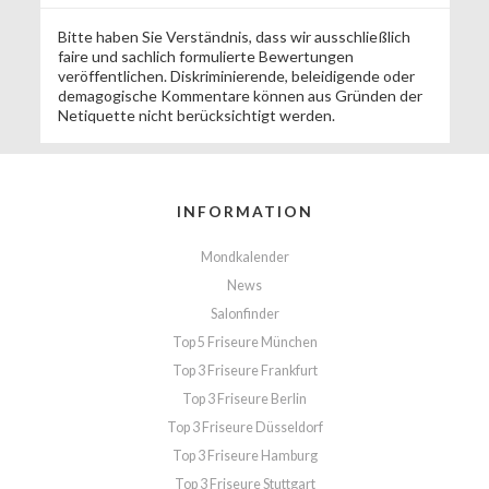
Bitte haben Sie Verständnis, dass wir ausschließlich
faire und sachlich formulierte Bewertungen
veröffentlichen. Diskriminierende, beleidigende oder
demagogische Kommentare können aus Gründen der
Netiquette nicht berücksichtigt werden.
INFORMATION
Mondkalender
News
Salonfinder
Top 5 Friseure München
Top 3 Friseure Frankfurt
Top 3 Friseure Berlin
Top 3 Friseure Düsseldorf
Top 3 Friseure Hamburg
Top 3 Friseure Stuttgart