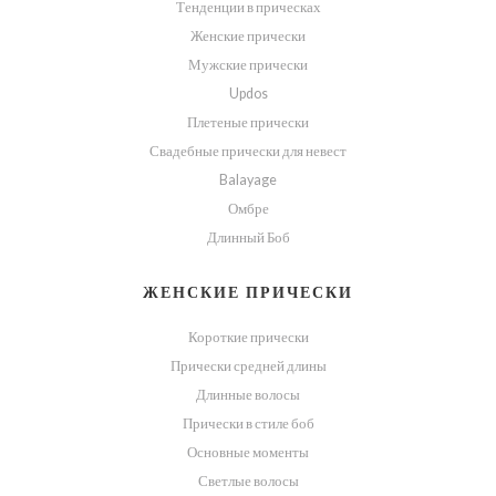
Тенденции в прическах
Женские прически
Мужские прически
Updos
Плетеные прически
Свадебные прически для невест
Balayage
Омбре
Длинный Боб
ЖЕНСКИЕ ПРИЧЕСКИ
Короткие прически
Прически средней длины
Длинные волосы
Прически в стиле боб
Основные моменты
Светлые волосы