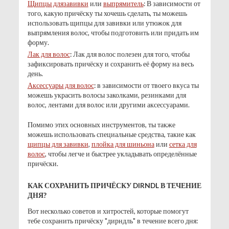
Щипцы для
завивки
или
выпрямитель
: В зависимости от
того, какую причёску ты хочешь сделать, ты можешь
использовать щипцы для завивки или утюжок для
выпрямления волос, чтобы подготовить или придать им
форму.
Лак для волос
: Лак для волос полезен для того, чтобы
зафиксировать причёску и сохранить её форму на весь
день.
Аксессуары для волос
: в зависимости от твоего вкуса ты
можешь украсить волосы заколками, резинками для
волос, лентами для волос или другими аксессуарами.
Помимо этих основных инструментов, ты также
можешь использовать специальные средства, такие как
щипцы для завивки
,
плойка для шиньона
или
сетка для
волос
, чтобы легче и быстрее укладывать определённые
причёски.
КАК СОХРАНИТЬ ПРИЧЁСКУ DIRNDL В ТЕЧЕНИЕ
ДНЯ?
Вот несколько советов и хитростей, которые помогут
тебе сохранить причёску "дирндль" в течение всего дня: