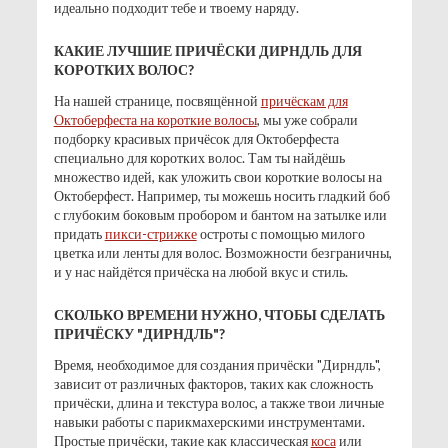
идеально подходит тебе и твоему наряду.
КАКИЕ ЛУЧШИЕ ПРИЧЁСКИ ДИРНДЛЬ ДЛЯ
КОРОТКИХ ВОЛОС?
На нашей странице, посвящённой
причёскам для
Октоберфеста на короткие волосы
, мы уже собрали
подборку красивых причёсок для Октоберфеста
специально для коротких волос. Там ты найдёшь
множество идей, как уложить свои короткие волосы на
Октоберфест. Например, ты можешь носить гладкий боб
с глубоким боковым пробором и бантом на затылке или
придать
пикси-стрижке
остроты с помощью милого
цветка или ленты для волос. Возможности безграничны,
и у нас найдётся причёска на любой вкус и стиль.
СКОЛЬКО ВРЕМЕНИ НУЖНО, ЧТОБЫ СДЕЛАТЬ
ПРИЧЁСКУ "ДИРНДЛЬ"?
Время, необходимое для создания причёски "Дирндль",
зависит от различных факторов, таких как сложность
причёски, длина и текстура волос, а также твои личные
навыки работы с парикмахерскими инструментами.
Простые причёски, такие как классическая
коса
или