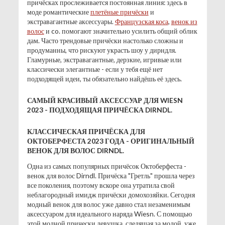
причёсках прослеживается постоянная линия: здесь в
моде романтические
плетёные причёски
и
экстравагантные аксессуары.
Французская коса
,
венок из
волос
и co. помогают значительно усилить общий облик
дам. Часто трендовые причёски настолько сложны и
продуманны, что рискуют украсть шоу у дирндля.
Гламурные, экстравагантные, дерзкие, игривые или
классически элегантные - если у тебя ещё нет
подходящей идеи, ты обязательно найдёшь её здесь.
САМЫЙ КРАСИВЫЙ АКСЕССУАР ДЛЯ WIESN
2023 - ПОДХОДЯЩАЯ ПРИЧЁСКА DIRNDL.
КЛАССИЧЕСКАЯ ПРИЧЁСКА ДЛЯ
ОКТОБЕРФЕСТА 2023 ГОДА - ОРИГИНАЛЬНЫЙ
ВЕНОК ДЛЯ ВОЛОС DIRNDL.
Одна из самых популярных причёсок Октоберфеста -
венок для волос Dirndl. Причёска "Гретль" прошла через
все поколения, поэтому вскоре она утратила свой
неблагородный имидж причёски домохозяйки. Сегодня
модный венок для волос уже давно стал незаменимым
аксессуаром для идеального наряда Wiesn. С помощью
этой модной прически девушка, следящая за модой, уже