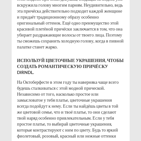
вскружила голову многим парням. Неудивительно, ведь
эта причёска действительно подходит каждой женщине
и придаёт традиционному образу особенно
оригинальный оттенок. Ещё одно преимущество этой
красивой плетёной причёски заключается в том, что она
убирает раздражающие волосы от твоего лица. Поэтому
ты сможешь сохранить холодную голову, когда в пивной
палатке станет жарко.
ИСПОЛЬЗУЙ ЦВЕТОЧНЫЕ УКРАШЕНИЯ, ЧТОБЫ
СОЗДАТЬ РОМАНТИЧЕСКУЮ ПРИЧЁСКУ
DIRNDL.
На Октоберфесте в этом году ты наверняка чаще всего
будешь сталкиваться с этой модной прической.
Независимо от того, насколько простое или
замысловатое у тебя платье, цветочные украшения
всегда подойдут к нему. Если ты найдёшь цветы в той
же цветовой семье, что и твоё платье, то они сделают
твой наряд особенно привлекательным. Если у тебя
простое платье, то выбирай цветочные украшения,
которые контрастируют с ним по цвету. Будь то яркий
фиолетовый, розовый, красный или нежные оттенки