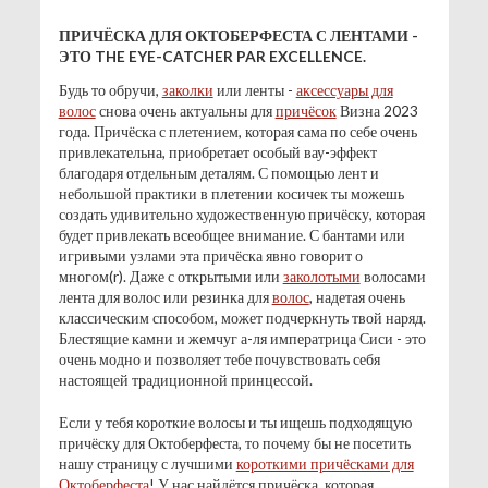
ПРИЧЁСКА ДЛЯ ОКТОБЕРФЕСТА С ЛЕНТАМИ -
ЭТО THE EYE-CATCHER PAR EXCELLENCE.
Будь то обручи,
заколки
или ленты -
аксессуары для
волос
снова очень актуальны для
причёсок
Визна 2023
года. Причёска с плетением, которая сама по себе очень
привлекательна, приобретает особый вау-эффект
благодаря отдельным деталям. С помощью лент и
небольшой практики в плетении косичек ты можешь
создать удивительно художественную причёску, которая
будет привлекать всеобщее внимание. С бантами или
игривыми узлами эта причёска явно говорит о
многом(r). Даже с открытыми или
заколотыми
волосами
лента для волос или резинка для
волос
, надетая очень
классическим способом, может подчеркнуть твой наряд.
Блестящие камни и жемчуг а-ля императрица Сиси - это
очень модно и позволяет тебе почувствовать себя
настоящей традиционной принцессой.
Если у тебя короткие волосы и ты ищешь подходящую
причёску для Октоберфеста, то почему бы не посетить
нашу страницу с лучшими
короткими причёсками для
Октоберфеста
! У нас найдётся причёска, которая