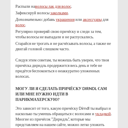
Распыли на
волосы лак для волос
.
Зафиксируй волосы
заколками
.
Дополнительно:
добавь
украшения
или
аксессуары
для
волос
.
Регулярно проверяй свою причёску и следи за тем,
чтобы волосы не выпадали и не распускались.
Старайся не трогать и не расчёсывать волосы, а также не
двигай головой слишком часто.
Следуя этим советам, ты можешь быть уверен, что твоя
причёска дирндль продержится весь день и тебе не
придётся беспокоиться о неаккуратно уложенных
волосах.
МОГУ ЛИ Я СДЕЛАТЬ ПРИЧЁСКУ DIRNDL САМ
ИЛИ МНЕ НУЖНО ИДТИ В
ПАРИКМАХЕРСКУЮ?
Это зависит от того, какую причёску Dirndl ты выбрал и
насколько ты умеешь обращаться с волосами и
укладкой
.
Многие из причёсок "Дирндль", которые мы
представляем на нашем сайте, можно легко уложить