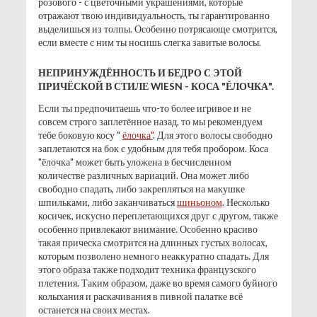
розового - с цветочными украшениями, которые
отражают твою индивидуальность, ты гарантированно
выделишься из толпы. Особенно потрясающе смотрится,
если вместе с ним ты носишь слегка завитые волосы.
НЕПРИНУЖДЁННОСТЬ И БЕДРО С ЭТОЙ
ПРИЧЁСКОЙ В СТИЛЕ WIESN - КОСА "ЁЛОЧКА".
Если ты предпочитаешь что-то более игривое и не
совсем строго заплетённое назад, то мы рекомендуем
тебе боковую косу "
ёлочка"
. Для этого волосы свободно
заплетаются на бок с удобным для тебя пробором. Коса
"ёлочка" может быть уложена в бесчисленном
количестве различных вариаций. Она может либо
свободно спадать, либо закрепляться на макушке
шпильками, либо заканчиваться
шиньоном
. Несколько
косичек, искусно переплетающихся друг с другом, также
особенно привлекают внимание. Особенно красиво
такая прическа смотрится на длинных густых волосах,
которым позволено немного неаккуратно спадать. Для
этого образа также подходит техника французского
плетения. Таким образом, даже во время самого буйного
колыхания и раскачивания в пивной палатке всё
останется на своих местах.