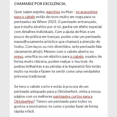
CHAMARIZ POR EXCELÊNCIA.
Quer sejam argolas,
ganchos
ou fitas -
os acessórios
para o cabelo
estão de novo muito em voga para os
penteados da Wiesn 2023. O penteado entrançado,
que é muito atrativo por si só, ganha um efeito especial
com detalhes individuais. Com a ajuda de fitas e um
pouco de prática em tranças, podes criar um penteado
maravilhosamente artístico que chamará a atenção de
todos. Com laços ou nós divertidos, este penteado fala
claramente alto(r). Mesmo com o cabelo aberto ou
preso
, uma fita ou um elástico para
o cabelo
, usados de
forma muito clássica, podem realçar o teu look. As
pedras brilhantes e as pérolas à la Imperatriz Sisi estão
muito na moda e fazem-te sentir como uma verdadeira
princesa tradicional.
Se tens o cabelo curto e estás à procura de um
penteado adequado para a Oktoberfest, visita a nossa
página com os melhores
penteados curtos para a
Oktoberfest
! Temos um penteado para todos os
gostos e mostramos-te como o podes fazer de forma
rápida e fácil.