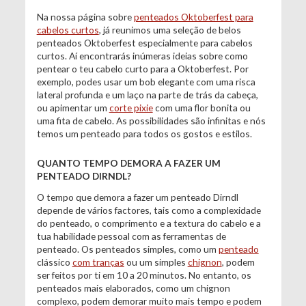
Na nossa página sobre
penteados Oktoberfest para
cabelos curtos
, já reunimos uma seleção de belos
penteados Oktoberfest especialmente para cabelos
curtos. Aí encontrarás inúmeras ideias sobre como
pentear o teu cabelo curto para a Oktoberfest. Por
exemplo, podes usar um bob elegante com uma risca
lateral profunda e um laço na parte de trás da cabeça,
ou apimentar um
corte pixie
com uma flor bonita ou
uma fita de cabelo. As possibilidades são infinitas e nós
temos um penteado para todos os gostos e estilos.
QUANTO TEMPO DEMORA A FAZER UM
PENTEADO DIRNDL?
O tempo que demora a fazer um penteado Dirndl
depende de vários factores, tais como a complexidade
do penteado, o comprimento e a textura do cabelo e a
tua habilidade pessoal com as ferramentas de
penteado. Os penteados simples, como um
penteado
clássico
com tranças
ou um simples
chignon
, podem
ser feitos por ti em 10 a 20 minutos. No entanto, os
penteados mais elaborados, como um chignon
complexo, podem demorar muito mais tempo e podem