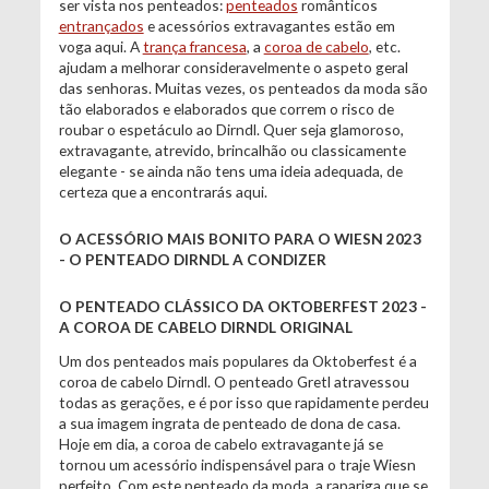
ser vista nos penteados:
penteados
românticos
entrançados
e acessórios extravagantes estão em
voga aqui. A
trança francesa
, a
coroa de cabelo
, etc.
ajudam a melhorar consideravelmente o aspeto geral
das senhoras. Muitas vezes, os penteados da moda são
tão elaborados e elaborados que correm o risco de
roubar o espetáculo ao Dirndl. Quer seja glamoroso,
extravagante, atrevido, brincalhão ou classicamente
elegante - se ainda não tens uma ideia adequada, de
certeza que a encontrarás aqui.
O ACESSÓRIO MAIS BONITO PARA O WIESN 2023
- O PENTEADO DIRNDL A CONDIZER
O PENTEADO CLÁSSICO DA OKTOBERFEST 2023 -
A COROA DE CABELO DIRNDL ORIGINAL
Um dos penteados mais populares da Oktoberfest é a
coroa de cabelo Dirndl. O penteado Gretl atravessou
todas as gerações, e é por isso que rapidamente perdeu
a sua imagem ingrata de penteado de dona de casa.
Hoje em dia, a coroa de cabelo extravagante já se
tornou um acessório indispensável para o traje Wiesn
perfeito. Com este penteado da moda, a rapariga que se