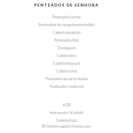
PENTEADOS DE SENHORA
Penteados curtos
Penteados de comprimento médio
Cabelo comprido
Penteados Bob
Destaques
Cabelo loiro
Cabelos brancos
Cabelo ruivo
Penteados encaracolados
Penteados Undercut
AGB
Impressum / Kontakt
Datenschutz
© Onlinemagazin Friseur.com