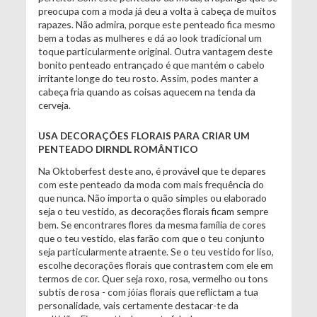
preocupa com a moda já deu a volta à cabeça de muitos
rapazes. Não admira, porque este penteado fica mesmo
bem a todas as mulheres e dá ao look tradicional um
toque particularmente original. Outra vantagem deste
bonito penteado entrançado é que mantém o cabelo
irritante longe do teu rosto. Assim, podes manter a
cabeça fria quando as coisas aquecem na tenda da
cerveja.
USA DECORAÇÕES FLORAIS PARA CRIAR UM
PENTEADO DIRNDL ROMÂNTICO
Na Oktoberfest deste ano, é provável que te depares
com este penteado da moda com mais frequência do
que nunca. Não importa o quão simples ou elaborado
seja o teu vestido, as decorações florais ficam sempre
bem. Se encontrares flores da mesma família de cores
que o teu vestido, elas farão com que o teu conjunto
seja particularmente atraente. Se o teu vestido for liso,
escolhe decorações florais que contrastem com ele em
termos de cor. Quer seja roxo, rosa, vermelho ou tons
subtis de rosa - com jóias florais que reflictam a tua
personalidade, vais certamente destacar-te da