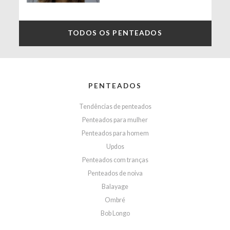
TODOS OS PENTEADOS
PENTEADOS
Tendências de penteados
Penteados para mulher
Penteados para homem
Updos
Penteados com tranças
Penteados de noiva
Balayage
Ombré
Bob Longo