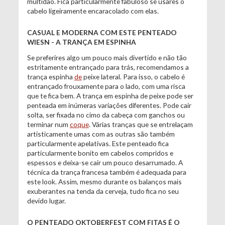
multidão. Fica particularmente fabuloso se usares o
cabelo ligeiramente encaracolado com elas.
CASUAL E MODERNA COM ESTE PENTEADO
WIESN - A TRANÇA EM ESPINHA
Se preferires algo um pouco mais divertido e não tão
estritamente entrançado para trás, recomendamos a
trança espinha
de
peixe lateral. Para isso, o cabelo é
entrançado frouxamente para o lado, com uma risca
que te fica bem. A trança em espinha de peixe pode ser
penteada em inúmeras variações diferentes. Pode cair
solta, ser fixada no cimo da cabeça com ganchos ou
terminar num
coque
. Várias tranças que se entrelaçam
artisticamente umas com as outras são também
particularmente apelativas. Este penteado fica
particularmente bonito em cabelos compridos e
espessos e deixa-se cair um pouco desarrumado. A
técnica da trança francesa também é adequada para
este look. Assim, mesmo durante os balanços mais
exuberantes na tenda da cerveja, tudo fica no seu
devido lugar.
O PENTEADO OKTOBERFEST COM FITAS É O