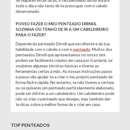
Se seguires estas dicas, o teu penteado dirndl durará
todo o dia e não terás de te preocupar com o cabelo
desarrumado.
POSSO FAZER O MEU PENTEADO DIRNDL
SOZINHA OU TENHO DE IR A UM CABELEIREIRO
PARA O FAZER?
Depende do penteado Dirndl que escolheste e da tua
habilidade com o cabelo e com o
penteado
. Muitos dos
penteados Dirndl que apresentamos no nosso site
podem ser facilmente criados em casa por ti própria, se
souberes algumas técnicas básicas e tiveres as
ferramentas certas à mão. As nossas instruções passo
a passo vão ajudar-te a criar o teu próprio penteado de
forma fácil e rápida. No entanto, se não tiveres a certeza
ou se quiseres um penteado particularmente elaborado,
pode ser útil ires a um cabeleireiro. Um cabeleireiro pode
não só criar o penteado que desejas, mas também dar-
te dicas sobre a melhor forma de o criar em casa.
TOP PENTEADOS