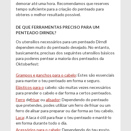
demorar até uma hora. Recomendamos que reserves
tempo suficiente para a criação do penteado para
obteres o melhor resultado possível.
DE QUE FERRAMENTAS PRECISO PARA UM
PENTEADO DIRNDL?
Os utensílios necessários para um penteado Dirndl
dependem muito do penteado desejado. No entanto,
basicamente, precisas dos seguintes utensílios básicos
para poderes pentear a maioria dos penteados da
Oktoberfest:
Grampos e ganchos para o cabelo
: Estes são essenciais
para manter o teu penteado em forma e seguro.
Elásticos para o
cabelo: são muitas vezes necessários
para prender o cabelo e dar forma a certos penteados.
Ferro
de
frisar
ou
alisador
: Dependendo do penteado
que pretendes, podes utilizar um ferro de frisar ou um
ferro de alisar para preparar ou dar forma ao teu cabelo.
Laca
: A laca é útil para fixar o teu penteado e mantê-lo
em forma durante todo o dia.
Acessórios para o cabelo
: Dependendo do teu gosto,