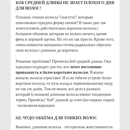
БОБ СРЕДНЕЙ ДЛИНЫ НЕ ЗНАЕТ ПЛОХОГО ДНЯ
ДЛЯ ВОЛОС!
Плоские, тонкие волосы-"спагетти", которым
невозможно придать форму ничем? В такие дни так
хочется иметь действительно короткие волосы с
большим объемом, которым не нужно ничего, кроме
фена и хорошей щетки. Но это не так просто. Кроме того,
очень немногие женщины готовы радикально обрезать
свои волосы с длинных до коротких.
Решение проблемы? Прическа боб средней длины. Она
идеально подходит для тех, кто
хочет постепенно
привыкнуть к более коротким волосам
. В конце
концов, волосы отрастают. И если тебя не устроят более
короткие волосы, то путь назад к первоначальному виду
не так уж далёк. Тем не менее, всё дело в размахе,
который (слишком) длинные волосы имеют тенденцию
терять. Причёска "боб" длиной до плеч (на первых порах)
- возможная вариация.
H2: ЧУДО ОБЪЁМА ДЛЯ ТОНКИХ ВОЛОС
Конечно, длинные волосы - это признак женственности.