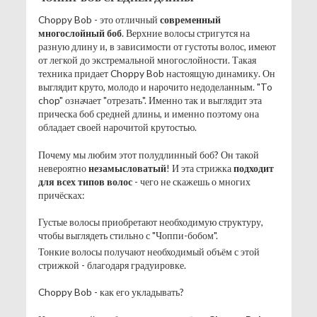
Choppy Bob - это отличный
современный
многослойный боб
. Верхние волосы стригутся на
разную длину и, в зависимости от густоты волос, имеют
от легкой до экстремальной многослойности. Такая
техника придает Choppy Bob настоящую динамику. Он
выглядит круто, молодо и нарочито недоделанным. "To
chop" означает "отрезать". Именно так и выглядит эта
прическа боб средней длины, и именно поэтому она
обладает своей нарочитой крутостью.
Почему мы любим этот полудлинный боб? Он такой
невероятно
незамысловатый
! И эта стрижка
подходит
для всех типов волос
- чего не скажешь о многих
причёсках:
Густые волосы приобретают необходимую структуру,
чтобы выглядеть стильно с "Чоппи-бобом".
Тонкие волосы получают необходимый объём с этой
стрижкой - благодаря градуировке.
Choppy Bob - как его укладывать?