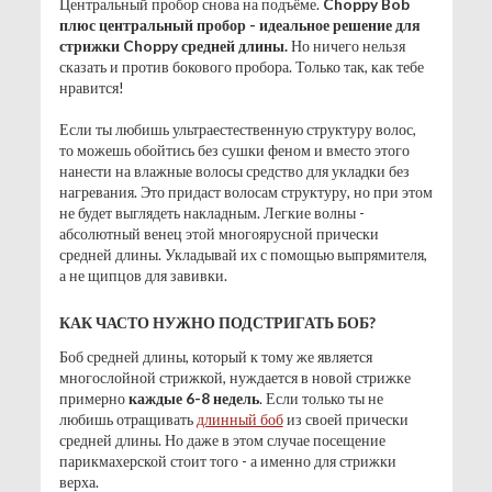
Центральный пробор снова на подъёме.
Choppy Bob
плюс центральный пробор - идеальное решение для
стрижки Choppy средней длины.
Но ничего нельзя
сказать и против бокового пробора. Только так, как тебе
нравится!
Если ты любишь ультраестественную структуру волос,
то можешь обойтись без сушки феном и вместо этого
нанести на влажные волосы средство для укладки без
нагревания. Это придаст волосам структуру, но при этом
не будет выглядеть накладным. Легкие волны -
абсолютный венец этой многоярусной прически
средней длины. Укладывай их с помощью выпрямителя,
а не щипцов для завивки.
КАК ЧАСТО НУЖНО ПОДСТРИГАТЬ БОБ?
Боб средней длины, который к тому же является
многослойной стрижкой, нуждается в новой стрижке
примерно
каждые 6-8 недель
. Если только ты не
любишь отращивать
длинный боб
из своей прически
средней длины. Но даже в этом случае посещение
парикмахерской стоит того - а именно для стрижки
верха.