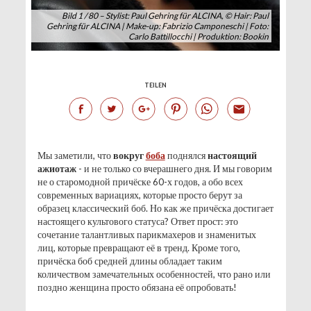
Bild 1 / 80 – Stylist: Paul Gehring für ALCINA, © Hair: Paul
Gehring für ALCINA | Make-up: Fabrizio Camponeschi | Foto:
Carlo Battillocchi | Produktion: Bookin
TEILEN
Мы заметили, что
вокруг
боба
поднялся
настоящий
ажиотаж
- и не только со вчерашнего дня. И мы говорим
не о старомодной причёске 60-х годов, а обо всех
современных вариациях, которые просто берут за
образец классический боб. Но как же причёска достигает
настоящего культового статуса? Ответ прост: это
сочетание талантливых парикмахеров и знаменитых
лиц, которые превращают её в тренд. Кроме того,
причёска боб средней длины обладает таким
количеством замечательных особенностей, что рано или
поздно женщина просто обязана её опробовать!