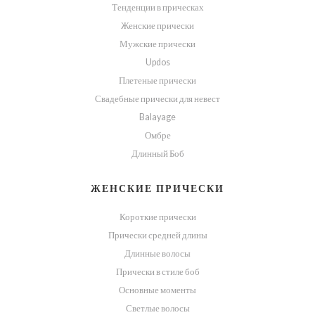
Тенденции в прическах
Женские прически
Мужские прически
Updos
Плетеные прически
Свадебные прически для невест
Balayage
Омбре
Длинный Боб
ЖЕНСКИЕ ПРИЧЕСКИ
Короткие прически
Прически средней длины
Длинные волосы
Прически в стиле боб
Основные моменты
Светлые волосы