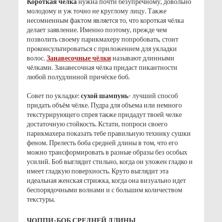
Короткая чёлка
нужна почти безупречному, довольно
молодому и уж точно не круглому лицу. Также
несомненным фактом является то, что короткая чёлка
делает заявление. Именно поэтому, прежде чем
позволить своему парикмахеру попробовать, стоит
проконсультироваться с приложением для укладки
волос.
Занавесочные чёлки
называют длинными
чёлками. Занавесочная чёлка придаст пикантности
любой полудлинной причёске боб.
Совет по укладке:
сухой шампунь
- лучший способ
придать объём чёлке. Пудра для объема или немного
текстурирующего спрея также придадут твоей челке
достаточную стойкость. Кстати, попроси своего
парикмахера показать тебе правильную технику сушки
феном. Прелесть боба средней длины в том, что его
можно трансформировать в разные образы без особых
усилий. Боб выглядит стильно, когда он уложен гладко и
имеет гладкую поверхность. Круто выглядит эта
идеальная женская стрижка, когда она визуально идет
беспорядочными волнами и с большим количеством
текстуры.
ЧОППИ-БОБ СРЕДНЕЙ ДЛИНЫ