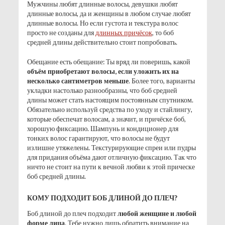
Мужчины любят длинные волосы, девушки любят
длинные волосы, да и женщины в любом случае любят
длинные волосы. Но если густота и текстура волос
просто не созданы для
длинных причёсок
, то боб
средней длины действительно стоит попробовать.
Обещание есть обещание: Ты вряд ли поверишь, какой
объём приобретают волосы, если уложить их на
несколько сантиметров меньше
. Более того, варианты
укладки настолько разнообразны, что боб средней
длины может стать настоящим постоянным спутником.
Обязательно используй средства по уходу и стайлингу,
которые обеспечат волосам, а значит, и причёске боб,
хорошую фиксацию. Шампунь и кондиционер для
тонких волос гарантируют, что волосы не будут
излишне утяжелены. Текстурирующие спреи или пудры
для придания объёма дают отличную фиксацию. Так что
ничто не стоит на пути к вечной любви к этой прическе
боб средней длины.
КОМУ ПОДХОДИТ БОБ ДЛИНОЙ ДО ПЛЕЧ?
Боб длиной до плеч подходит
любой женщине и любой
форме лица
. Тебе нужно лишь обратить внимание на