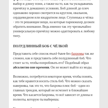
выбор и длину пони, а также на то, как ты укладываешь
причёску в домашних условиях. Боб длиной до плеч
одинаково хорошо смотрится на круглом, овальном,
сердцевидном или квадратном лице. Ступенька и чёлка
- это те решающие вещи, на которые парикмахер должен
обратить внимание. Ведь именно так эту чрезвычайно
универсальную причёску можно адаптировать к любому
типу.
ПОЛУДЛИННЫЙ БОБ С ЧЁЛКОЙ
Представить себе список must-have без
бахромы
так же
сложно, как и представить себе полудлинный боб. Что
стоит за то, чтобы попробовать его? Подобный образ
абсолютно вне времени
. Он не может выйти из моды.
Возможно, потребуется некоторое время, чтобы понять,
как тебе нравится носить стиль боб. Что можно сказать
наверняка, так это то, что бахрома плюс боб - один из
главных трендов, который не исчезнет в ближайшее
время. Что касается бахромы, то всё зависит от длины и
полноты, которую ты выберешь: