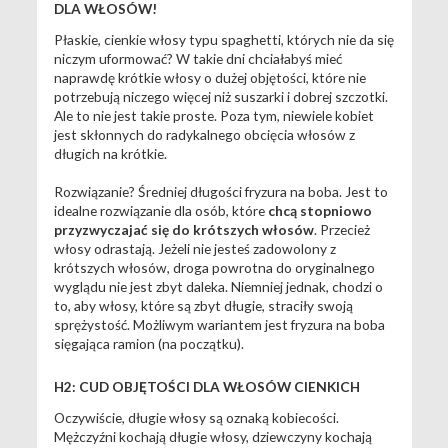
DLA WŁOSÓW!
Płaskie, cienkie włosy typu spaghetti, których nie da się
niczym uformować? W takie dni chciałabyś mieć
naprawdę krótkie włosy o dużej objętości, które nie
potrzebują niczego więcej niż suszarki i dobrej szczotki.
Ale to nie jest takie proste. Poza tym, niewiele kobiet
jest skłonnych do radykalnego obcięcia włosów z
długich na krótkie.
Rozwiązanie? Średniej długości fryzura na boba. Jest to
idealne rozwiązanie dla osób, które
chcą stopniowo
przyzwyczajać się do krótszych włosów
. Przecież
włosy odrastają. Jeżeli nie jesteś zadowolony z
krótszych włosów, droga powrotna do oryginalnego
wyglądu nie jest zbyt daleka. Niemniej jednak, chodzi o
to, aby włosy, które są zbyt długie, straciły swoją
sprężystość. Możliwym wariantem jest fryzura na boba
sięgająca ramion (na początku).
H2: CUD OBJĘTOŚCI DLA WŁOSÓW CIENKICH
Oczywiście, długie włosy są oznaką kobiecości.
Mężczyźni kochają długie włosy, dziewczyny kochają