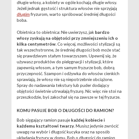
długie włosy, a kobiety w ogóle kochają długie włosy.
Jeżeli jednak gęstość i struktura włosów nie sprzyjają
długim
fryzurom, warto spróbować średniej długości
boba.
Obietnica to obietnica: Nie uwierzysz, jak
bardzo
włosy zyskują na objętości przy zmniejszeniu ich o
kilka centymetrów
. Co więcej, możliwości stylizacji są
tak wszechstronne, że średniej długości bob może stać
się prawdziwym stałym towarzyszem. Upewnij się, że
używasz produktów do pielęgnacji i stylizacji, które
zapewnią włosom, a tym samym fryzurze bob, dobrą
przyczepność. Szampon i odżywka do włosów cienkich
sprawiają, że włosy nie są niepotrzebnie obciążone.
Spray do nadawania tekstury lub puder dodający
objętości świetnie utrwalają fryzurę. Nic więc nie stoi na
przeszkodzie, byś zakochał się na zawsze w tej fryzurze.
KOMU PASUJE BOB O DŁUGOŚCI DO RAMION?
Bob sięgający ramion pasuje
każdej kobiecie i
każdemu kształtowi twarzy
. Musisz jedynie zwrócić
uwagę na wybór i długość kucyka oraz na sposób
układania fryzury w domu. Bob o długości do ramion