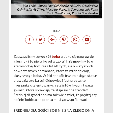
Bild 1 / 80 – Stylist: Paul Gehring für ALCINA, © Hair: Paul
Gehring für ALCINA | Make-up: Fabrizio Camponeschi | Foto:
Carlo Battillocchi | Produktion: Bookin
TEILEN
Zauważyliśmy, że
wokół
boba
zrobiło się
naprawdę
głoś
no - i to nie tylko od wczoraj. I nie mówimy tu o
staromodnej fryzurze z lat 60-tych, ale o wszystkich
nowoczesnych odmianach, które za wzór obierają
klasycznego boba. W jaki sposób fryzura osiąga status
prawdziwego kultu? Odpowiedź jest prosta: to
mieszanka utalentowanych stylistów fryzur i twarzy
gwiazd, które sprawiają, że staje się ona trendem.
Średniej długości bob ma tak wiele zalet, że prędzej czy
później kobieta po prostu musi go wypróbować!
ŚREDNIEJ DŁUGOŚCI BOB NIE ZNA ZŁEGO DNIA