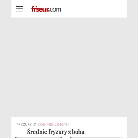
FRYZURY
//
BOB-MID-LENGTH
Średnie fryzury z boba