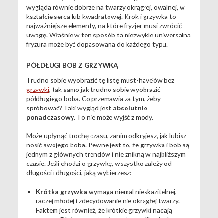
wygląda równie dobrze na twarzy okrągłej, owalnej, w
kształcie serca lub kwadratowej. Krok i grzywka to
najważniejsze elementy, na które fryzjer musi zwrócić
uwagę. Właśnie w ten sposób ta niezwykle uniwersalna
fryzura może być dopasowana do każdego typu.
PÓŁDŁUGI BOB Z GRZYWKĄ
Trudno sobie wyobrazić tę listę must-have'ów bez
grzywki
, tak samo jak trudno sobie wyobrazić
półdługiego boba. Co przemawia za tym, żeby
spróbować? Taki wygląd jest
absolutnie
ponadczasowy
. To nie może wyjść z mody.
Może upłynąć trochę czasu, zanim odkryjesz, jak lubisz
nosić swojego boba. Pewne jest to, że grzywka i bob są
jednym z głównych trendów i nie znikną w najbliższym
czasie. Jeśli chodzi o grzywkę, wszystko zależy od
długości i długości, jaką wybierzesz:
Krótka grzywka
wymaga niemal nieskazitelnej,
raczej młodej i zdecydowanie nie okrągłej twarzy.
Faktem jest również, że krótkie grzywki nadają