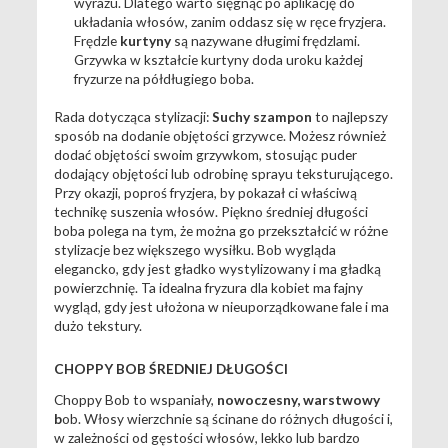
wyrazu. Dlatego warto sięgnąć po aplikację do
układania włosów, zanim oddasz się w ręce fryzjera.
Frędzle
kurtyny
są nazywane długimi frędzlami.
Grzywka w kształcie kurtyny doda uroku każdej
fryzurze na półdługiego boba.
Rada dotycząca stylizacji:
Suchy szampon
to najlepszy
sposób na dodanie objętości grzywce. Możesz również
dodać objętości swoim grzywkom, stosując puder
dodający objętości lub odrobinę sprayu teksturującego.
Przy okazji, poproś fryzjera, by pokazał ci właściwą
technikę suszenia włosów. Piękno średniej długości
boba polega na tym, że można go przekształcić w różne
stylizacje bez większego wysiłku. Bob wygląda
elegancko, gdy jest gładko wystylizowany i ma gładką
powierzchnię. Ta idealna fryzura dla kobiet ma fajny
wygląd, gdy jest ułożona w nieuporządkowane fale i ma
dużo tekstury.
CHOPPY BOB ŚREDNIEJ DŁUGOŚCI
Choppy Bob to wspaniały,
nowoczesny, warstwowy
b
ob. Włosy wierzchnie są ścinane do różnych długości i,
w zależności od gęstości włosów, lekko lub bardzo