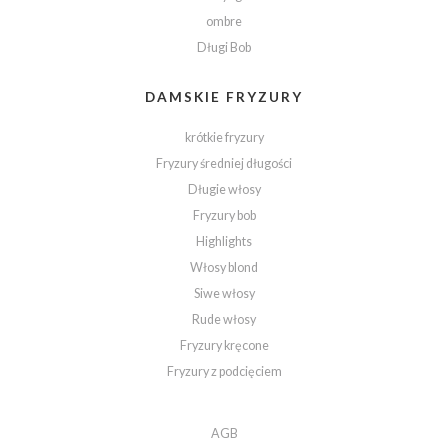
ombre
Długi Bob
DAMSKIE FRYZURY
krótkie fryzury
Fryzury średniej długości
Długie włosy
Fryzury bob
Highlights
Włosy blond
Siwe włosy
Rude włosy
Fryzury kręcone
Fryzury z podcięciem
AGB