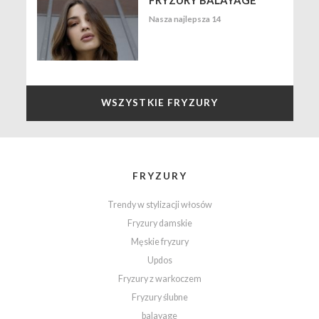
Nasza najlepsza 14
WSZYSTKIE FRYZURY
FRYZURY
Trendy w stylizacji włosów
Fryzury damskie
Męskie fryzury
Updos
Fryzury z warkoczem
Fryzury ślubne
balayage