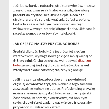
Jeśli lubisz bardzo naturalną strukturę włosów, możesz
zrezygnować z suszenia i nałożyć na wilgotne włosy
produkt do stylizacji bez użycia ciepła. Nadaje to
strukturę, ale nie sprawia wrażenia, że jest zrobione.
Lekkie fale są absolutnym ukoronowaniem tego
wielowarstwowego, średniej długości boba. Układasz je
raczej za pomocą prostownicy niż lokówki.
JAK CZĘSTO NALEŻY PRZYCINAĆ BOBA?
Średniej długości bob, który jest również cięciem
warstwowym, wymaga nowego cięcia mniej więcej
co
6-8 tygodni
. Chyba, że chcesz wyhodować
długiego
boba
ze swojej średniej długości włosów. Ale nawet
wtedy warto odwiedzić fryzjera, żeby się obciąć.
Jeśli masz grzywkę, zdecydowanie powinieneś
częściej odwiedzać fryzjera
. Robienie tego samemu
zazwyczaj nie kończy się dobrze. Profesjonalną grzywkę
można z pewnością uzyskać tylko w salonie fryzjerskim.
Zasadniczo, im bardziej symetryczny jest bob, tym
szybciej powinieneś zaplanować wizytę u fryzjera, aby
przywrócić mu właściwy kształt.