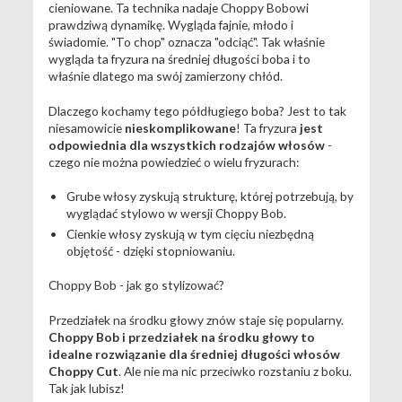
cieniowane. Ta technika nadaje Choppy Bobowi
prawdziwą dynamikę. Wygląda fajnie, młodo i
świadomie. "To chop" oznacza "odciąć". Tak właśnie
wygląda ta fryzura na średniej długości boba i to
właśnie dlatego ma swój zamierzony chłód.
Dlaczego kochamy tego półdługiego boba? Jest to tak
niesamowicie
nieskomplikowane
! Ta fryzura
jest
odpowiednia dla wszystkich rodzajów włosów
-
czego nie można powiedzieć o wielu fryzurach:
Grube włosy zyskują strukturę, której potrzebują, by
wyglądać stylowo w wersji Choppy Bob.
Cienkie włosy zyskują w tym cięciu niezbędną
objętość - dzięki stopniowaniu.
Choppy Bob - jak go stylizować?
Przedziałek na środku głowy znów staje się popularny.
Choppy Bob i przedziałek na środku głowy to
idealne rozwiązanie dla średniej długości włosów
Choppy Cut
. Ale nie ma nic przeciwko rozstaniu z boku.
Tak jak lubisz!