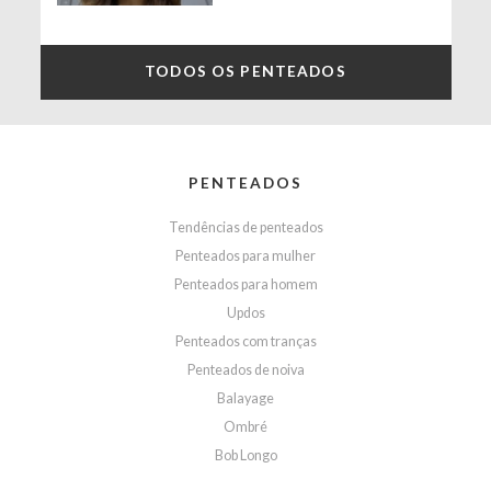
TODOS OS PENTEADOS
PENTEADOS
Tendências de penteados
Penteados para mulher
Penteados para homem
Updos
Penteados com tranças
Penteados de noiva
Balayage
Ombré
Bob Longo