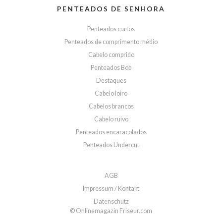
PENTEADOS DE SENHORA
Penteados curtos
Penteados de comprimento médio
Cabelo comprido
Penteados Bob
Destaques
Cabelo loiro
Cabelos brancos
Cabelo ruivo
Penteados encaracolados
Penteados Undercut
AGB
Impressum / Kontakt
Datenschutz
© Onlinemagazin Friseur.com