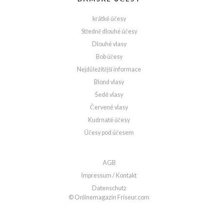
krátké účesy
Středně dlouhé účesy
Dlouhé vlasy
Bob účesy
Nejdůležitější informace
Blond vlasy
Šedé vlasy
Červené vlasy
Kudrnaté účesy
Účesy pod účesem
AGB
Impressum / Kontakt
Datenschutz
© Onlinemagazin Friseur.com