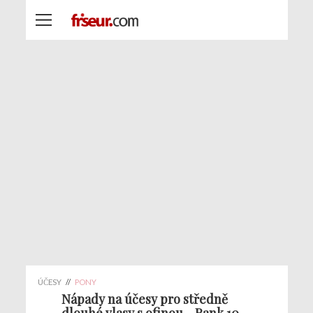
ÚČESY
//
PONY
Nápady na účesy pro středně
dlouhé vlasy s ofinou - Rank 10