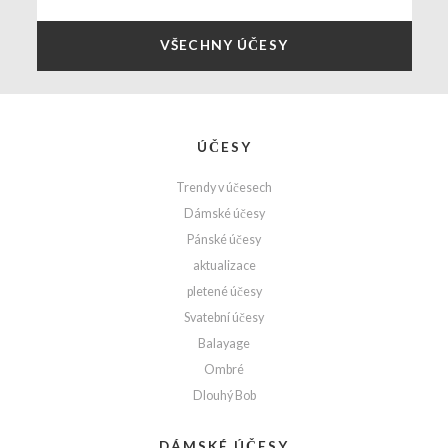
VŠECHNY ÚČESY
ÚČESY
Trendy v účesech
Dámské účesy
Pánské účesy
aktualizace
pletené účesy
Svatební účesy
Balayage
Ombré
Dlouhý Bob
DÁMSKÉ ÚČESY