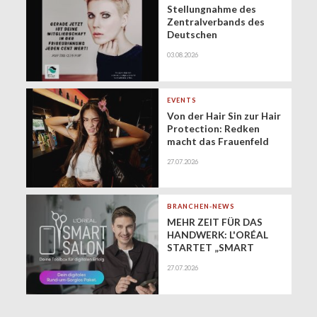
Stellungnahme des
Zentralverbands des
Deutschen
Friseurhandwerks zur
03.08.2026
Zukunft der
geringfügigen
Beschäftigung
(Minijobs)
EVENTS
Von der Hair Sin zur Hair
Protection: Redken
macht das Frauenfeld
Festival zur Bühne für
27.07.2026
gesundes Haar
BRANCHEN-NEWS
MEHR ZEIT FÜR DAS
HANDWERK: L'ORÉAL
STARTET „SMART
SALON" ALS
27.07.2026
EXKLUSIVEN BUSINESS-
BEGLEITER FÜR DIE
DIGITALE ZUKUNFT
VON FRISEURSALONS