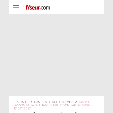
STARTSEITE
//
FRISUREN
//
KOLLEKTIONEN
//
JOSEPH
I'ANSON & LISA GRAHAM - MARK LEESON HAIRDRESSING –
‘FACET’ 2017