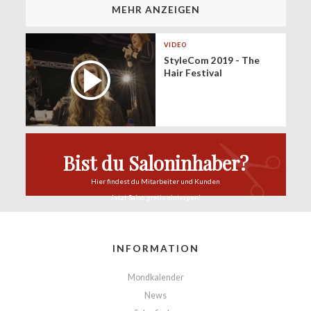
MEHR ANZEIGEN
VIDEO
StyleCom 2019 - The
Hair Festival
Bist du Saloninhaber?
Hier findest du
Mitarbeiter und Kunden
Jetzt Salon
gratis eintragen!
INFORMATION
Mondkalender
News