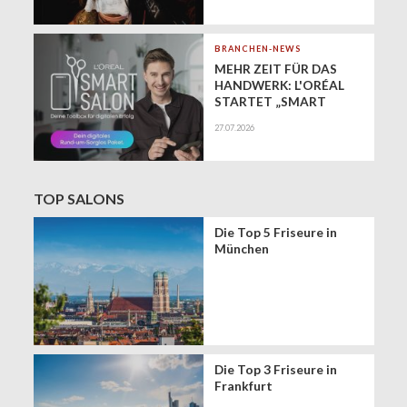
BRANCHEN-NEWS
MEHR ZEIT FÜR DAS
HANDWERK: L'ORÉAL
STARTET „SMART
SALON" ALS
27.07.2026
EXKLUSIVEN BUSINESS-
BEGLEITER FÜR DIE
DIGITALE ZUKUNFT
VON FRISEURSALONS
TOP SALONS
Die Top 5 Friseure in
München
Die Top 3 Friseure in
Frankfurt