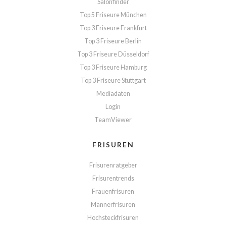
Salonfinder
Top 5 Friseure München
Top 3 Friseure Frankfurt
Top 3 Friseure Berlin
Top 3 Friseure Düsseldorf
Top 3 Friseure Hamburg
Top 3 Friseure Stuttgart
Mediadaten
Login
TeamViewer
FRISUREN
Frisurenratgeber
Frisurentrends
Frauenfrisuren
Männerfrisuren
Hochsteckfrisuren