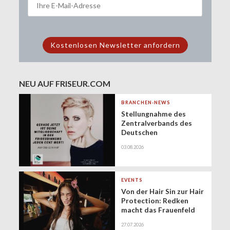
NEU AUF FRISEUR.COM
BRANCHEN-NEWS
Stellungnahme des
Zentralverbands des
Deutschen
Friseurhandwerks zur
03.08.2026
Zukunft der
geringfügigen
Beschäftigung
(Minijobs)
EVENTS
Von der Hair Sin zur Hair
Protection: Redken
macht das Frauenfeld
Festival zur Bühne für
27.07.2026
gesundes Haar