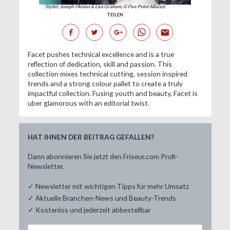
Stylist: Joseph I'Anson & Lisa Graham, © Five Point Alliance
TEILEN
Facet pushes technical excellence and is a true
reflection of dedication, skill and passion. This
collection mixes technical cutting, session inspired
trends and a strong colour pallet to create a truly
impactful collection. Fusing youth and beauty, Facet is
uber glamorous with an editorial twist.
HAT IHNEN DER BEITRAG GEFALLEN?
Dann abonnieren Sie jetzt den Friseur.com Profi-
Newsletter.
✓ Newsletter mit wichtigen Tipps für mehr Umsatz
✓ Aktuelle Branchen-News und Beauty-Trends
✓ Kostenlos und jederzeit abbestellbar