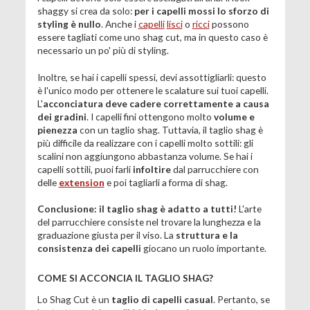
shaggy si crea da solo:
per i capelli mossi lo sforzo di
styling è nullo
. Anche i
capelli
lisci
o
ricci
possono
essere tagliati come uno shag cut, ma in questo caso è
necessario un po' più di styling.
Inoltre, se hai i capelli spessi, devi assottigliarli: questo
è l'unico modo per ottenere le scalature sui tuoi capelli.
L'
acconciatura deve cadere correttamente a causa
dei gradini
. I capelli fini ottengono molto
volume e
pienezza
con un taglio shag. Tuttavia, il taglio shag è
più difficile da realizzare con i capelli molto sottili: gli
scalini non aggiungono abbastanza volume. Se hai i
capelli sottili, puoi farli
infoltire
dal parrucchiere con
delle
extension
e poi tagliarli a forma di shag.
Conclusione: il taglio shag è adatto a tutti!
L'arte
del parrucchiere consiste nel trovare la lunghezza e la
graduazione giusta per il viso. La
struttura e la
consistenza dei capelli
giocano un ruolo importante.
COME SI ACCONCIA IL TAGLIO SHAG?
Lo Shag Cut è un
taglio di capelli casual
. Pertanto, se