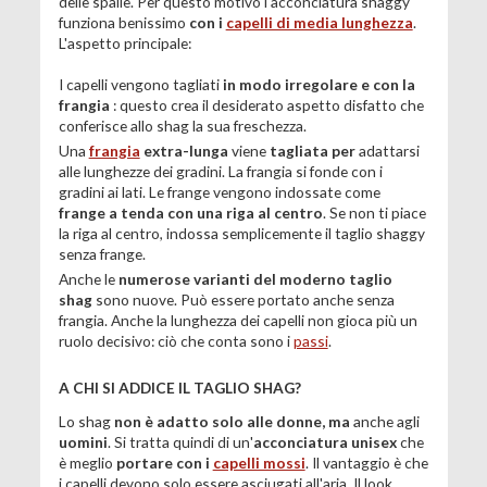
delle spalle. Per questo motivo l'acconciatura shaggy
funziona benissimo
con i
capelli di media lunghezza
.
L'aspetto principale:
I capelli vengono tagliati
in modo irregolare e con la
frangia
: questo crea il desiderato aspetto disfatto che
conferisce allo shag la sua freschezza.
Una
frangia
extra-lunga
viene
tagliata per
adattarsi
alle lunghezze dei gradini. La frangia si fonde con i
gradini ai lati. Le frange vengono indossate come
frange a tenda con una riga al centro
. Se non ti piace
la riga al centro, indossa semplicemente il taglio shaggy
senza frange.
Anche le
numerose varianti del moderno taglio
shag
sono nuove. Può essere portato anche senza
frangia. Anche la lunghezza dei capelli non gioca più un
ruolo decisivo: ciò che conta sono i
passi
.
A CHI SI ADDICE IL TAGLIO SHAG?
Lo shag
non è adatto solo alle donne, ma
anche agli
uomini
. Si tratta quindi di un'
acconciatura unisex
che
è meglio
portare con i
capelli mossi
. Il vantaggio è che
i capelli devono solo essere asciugati all'aria. Il look