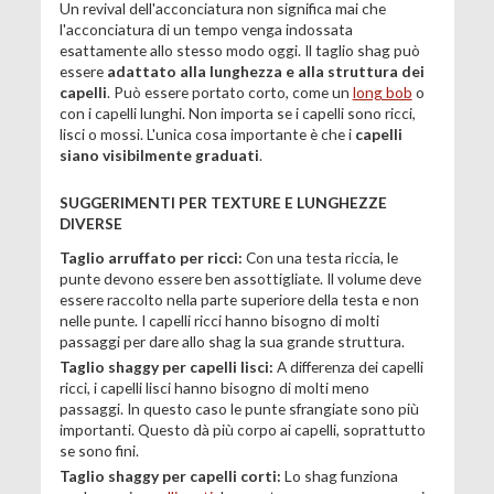
Un revival dell'acconciatura non significa mai che
l'acconciatura di un tempo venga indossata
esattamente allo stesso modo oggi. Il taglio shag può
essere
adattato alla lunghezza e alla struttura dei
capelli
. Può essere portato corto, come un
long bob
o
con i capelli lunghi. Non importa se i capelli sono ricci,
lisci o mossi. L'unica cosa importante è che i
capelli
siano visibilmente graduati
.
SUGGERIMENTI PER TEXTURE E LUNGHEZZE
DIVERSE
Taglio arruffato per ricci:
Con una testa riccia, le
punte devono essere ben assottigliate. Il volume deve
essere raccolto nella parte superiore della testa e non
nelle punte. I capelli ricci hanno bisogno di molti
passaggi per dare allo shag la sua grande struttura.
Taglio shaggy per capelli lisci:
A differenza dei capelli
ricci, i capelli lisci hanno bisogno di molti meno
passaggi. In questo caso le punte sfrangiate sono più
importanti. Questo dà più corpo ai capelli, soprattutto
se sono fini.
Taglio shaggy per capelli corti:
Lo shag funziona