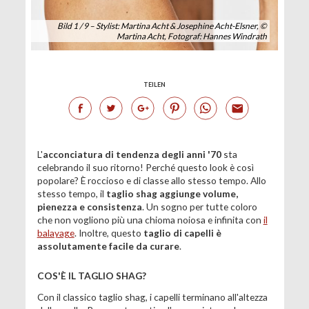
Bild 1 / 9 – Stylist: Martina Acht & Josephine Acht-Elsner, ©
Martina Acht, Fotograf: Hannes Windrath
TEILEN
L'
acconciatura di tendenza degli anni '70
sta
celebrando il suo ritorno! Perché questo look è così
popolare? È roccioso e di classe allo stesso tempo. Allo
stesso tempo, il
taglio shag aggiunge volume,
pienezza e consistenza
. Un sogno per tutte coloro
che non vogliono più una chioma noiosa e infinita con
il
balayage
. Inoltre, questo
taglio di capelli è
assolutamente facile da curare
.
COS'È IL TAGLIO SHAG?
Con il classico taglio shag, i capelli terminano all'altezza