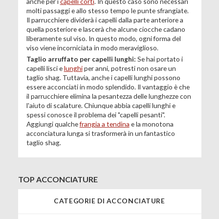
anche per i
capelli corti
. In questo caso sono necessari
molti passaggi e allo stesso tempo le punte sfrangiate.
Il parrucchiere dividerà i capelli dalla parte anteriore a
quella posteriore e lascerà che alcune ciocche cadano
liberamente sul viso. In questo modo, ogni forma del
viso viene incorniciata in modo meraviglioso.
Taglio arruffato per capelli lunghi:
Se hai portato i
capelli lisci e
lunghi
per anni, potresti non osare un
taglio shag. Tuttavia, anche i capelli lunghi possono
essere acconciati in modo splendido. Il vantaggio è che
il parrucchiere elimina la pesantezza delle lunghezze con
l'aiuto di scalature. Chiunque abbia capelli lunghi e
spessi conosce il problema dei "capelli pesanti".
Aggiungi qualche
frangia a tendina
e la monotona
acconciatura lunga si trasformerà in un fantastico
taglio shag.
TOP ACCONCIATURE
CATEGORIE DI ACCONCIATURE