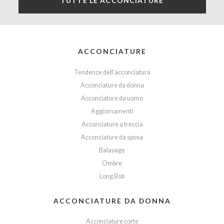
TUTTE LE ACCONCIATURE
ACCONCIATURE
Tendenze dell'acconciatura
Acconciature da donna
Acconciature da uomo
Aggiornamenti
Acconciature a treccia
Acconciature da sposa
Balayage
Ombre
Long Bob
ACCONCIATURE DA DONNA
Acconciature corte