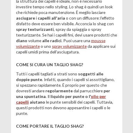
la struttura dei capelli è ideale, non è necessario
investire tempo nello styling. Lo shag è quindi un look
che richiede poca manutenzione. È meglio lasciare
asciugare
i
capelli all'aria
o con un diffusore: l'effetto
disfatto deve essere ben visibile. Acconcia lo shag con
spray texturizzanti
, spray da spiaggia o spray
texturizzante. Se hai i capelli fini, devi usare prodotti che
diano
volume
alle radici
. Puoi usare una
mousse
volumizzante
o uno
spray volumizzante
da applicare sui
capelli umidi prima dell'asciugatura.
COME SI CURA UN TAGLIO SHAG?
Tutti i capelli tagliati a strati sono
soggetti alle
doppie punte
. Infatti, quando i capelli si assottigliano,
si spezzano rapidamente. È proprio per questo che
dovresti andare
regolarmente
dal parrucchiere
per
una spuntatina
. Il
liquido per punte o l'
olio per
capelli
aiutano
le punte sensibili dei capelli. Tuttavia,
questi prodotti non devono appesantire i capelli o le
punte.
COME PORTARE IL TAGLIO SHAG?