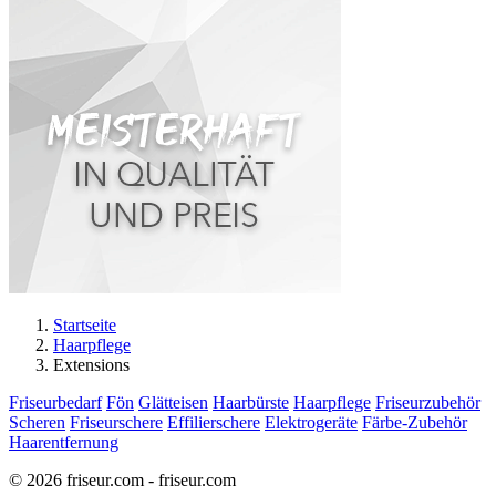
Startseite
Haarpflege
Extensions
Friseurbedarf
Fön
Glätteisen
Haarbürste
Haarpflege
Friseurzubehör
Scheren
Friseurschere
Effilierschere
Elektrogeräte
Färbe-Zubehör
Haarentfernung
© 2026 friseur.com - friseur.com