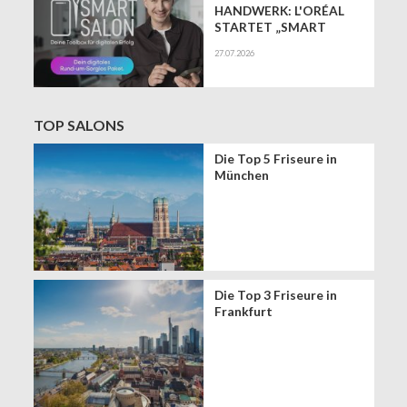
HANDWERK: L'ORÉAL
STARTET „SMART
SALON" ALS
27.07.2026
EXKLUSIVEN BUSINESS-
BEGLEITER FÜR DIE
DIGITALE ZUKUNFT
VON FRISEURSALONS
TOP SALONS
Die Top 5 Friseure in
München
Die Top 3 Friseure in
Frankfurt