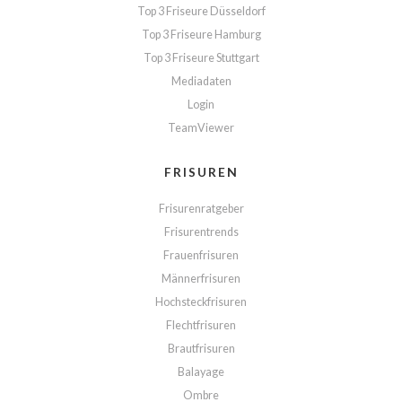
Top 3 Friseure Düsseldorf
Top 3 Friseure Hamburg
Top 3 Friseure Stuttgart
Mediadaten
Login
TeamViewer
FRISUREN
Frisurenratgeber
Frisurentrends
Frauenfrisuren
Männerfrisuren
Hochsteckfrisuren
Flechtfrisuren
Brautfrisuren
Balayage
Ombre