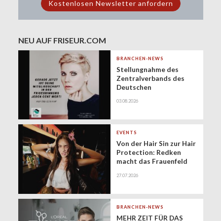
NEU AUF FRISEUR.COM
BRANCHEN-NEWS
Stellungnahme des
Zentralverbands des
Deutschen
Friseurhandwerks zur
03.08.2026
Zukunft der
geringfügigen
Beschäftigung
(Minijobs)
EVENTS
Von der Hair Sin zur Hair
Protection: Redken
macht das Frauenfeld
Festival zur Bühne für
27.07.2026
gesundes Haar
BRANCHEN-NEWS
MEHR ZEIT FÜR DAS