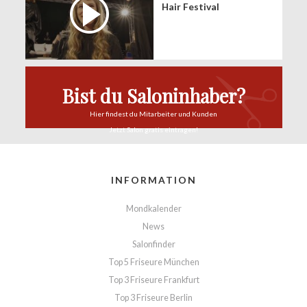
Hair Festival
Bist du Saloninhaber?
Hier findest du
Mitarbeiter und Kunden
Jetzt Salon
gratis eintragen!
INFORMATION
Mondkalender
News
Salonfinder
Top 5 Friseure München
Top 3 Friseure Frankfurt
Top 3 Friseure Berlin