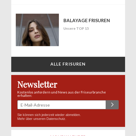
BALAYAGE FRISUREN
Unsere TOP 15
ALLE FRISUREN
Newsletter
Kostenlos anfordern und News aus der Friseurbranche
erhalten:
Sie können sich jederzeit wieder abmelden.
Mehr über unseren
Datenschutz
.