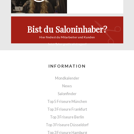
Bist du Saloninhaber?
Hier findest du
Mitarbeiter und Kunden
Jetzt Salon
gratis eintragen!
INFORMATION
Mondkalender
News
Salonfinder
Top 5 Friseure München
Top 3 Friseure Frankfurt
Top 3 Friseure Berlin
Top 3 Friseure Düsseldorf
Top 3 Friseure Hamburg