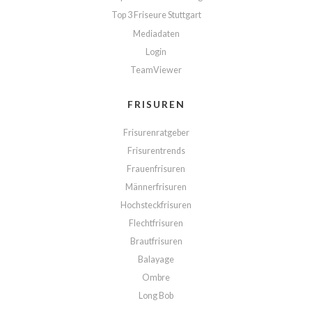
Top 3 Friseure Stuttgart
Mediadaten
Login
TeamViewer
FRISUREN
Frisurenratgeber
Frisurentrends
Frauenfrisuren
Männerfrisuren
Hochsteckfrisuren
Flechtfrisuren
Brautfrisuren
Balayage
Ombre
Long Bob