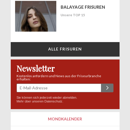
BALAYAGE FRISUREN
Unsere TOP 15
ALLE FRISUREN
Newsletter
Kostenlos anfordern und News aus der Friseurbranche
erhalten:
Sie können sich jederzeit wieder abmelden.
Mehr über unseren
Datenschutz
.
MONDKALENDER