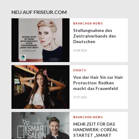
NEU AUF FRISEUR.COM
BRANCHEN-NEWS
Stellungnahme des
Zentralverbands des
Deutschen
Friseurhandwerks zur
03.08.2026
Zukunft der
geringfügigen
Beschäftigung
(Minijobs)
EVENTS
Von der Hair Sin zur Hair
Protection: Redken
macht das Frauenfeld
Festival zur Bühne für
27.07.2026
gesundes Haar
BRANCHEN-NEWS
MEHR ZEIT FÜR DAS
HANDWERK: L'ORÉAL
STARTET „SMART