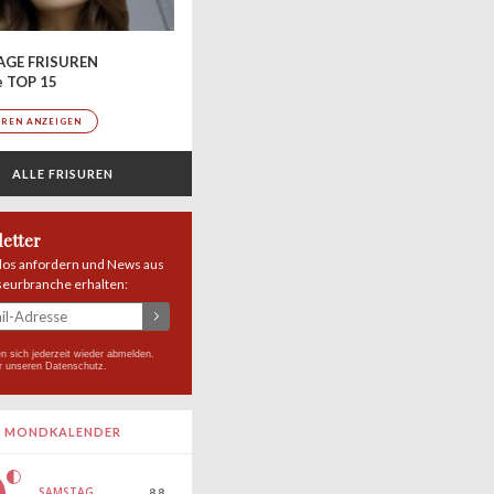
AGE FRISUREN
e TOP 15
UREN ANZEIGEN
ALLE FRISUREN
etter
los anfordern und News aus
seurbranche erhalten:
n sich jederzeit wieder abmelden.
r unseren
Datenschutz
.
MONDKALENDER
SAMSTAG
8.8.