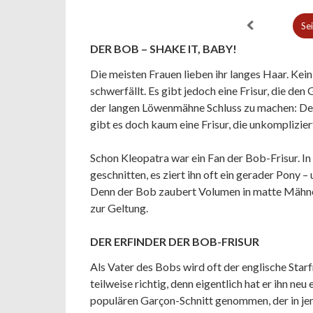
Se
DER BOB – SHAKE IT, BABY!
Die meisten Frauen lieben ihr langes Haar. Kein
schwerfällt. Es gibt jedoch eine Frisur, die den
der langen Löwenmähne Schluss zu machen: Der 
gibt es doch kaum eine Frisur, die unkompliziert
Schon Kleopatra war ein Fan der Bob-Frisur. In 
geschnitten, es ziert ihn oft ein gerader Pony – 
Denn der Bob zaubert Volumen in matte Mähn
zur Geltung.
DER ERFINDER DER BOB-FRISUR
Als Vater des Bobs wird oft der englische Starf
teilweise richtig, denn eigentlich hat er ihn ne
populären Garçon-Schnitt genommen, der in jen