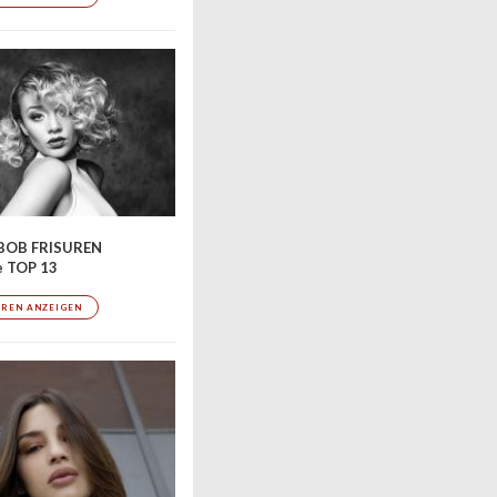
BOB FRISUREN
e TOP 13
UREN ANZEIGEN