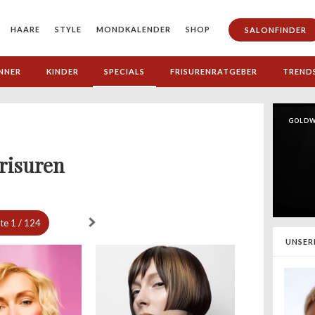
HAARE
STYLE
MONDKALENDER
SHOP
SALONFINDER
NNER
KINDER
SPECIALS
FRISURENRATGEBER
TREND
GOLDW
risuren
ite
1 / 124
UNSER