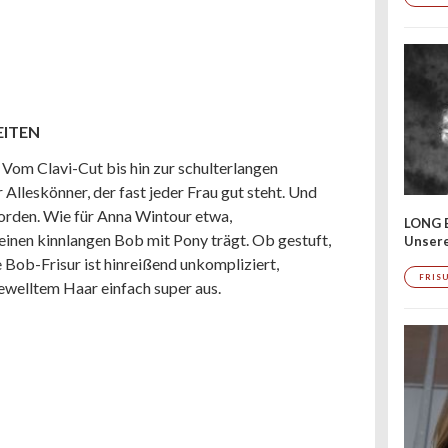
EITEN
 Vom Clavi-Cut bis hin zur schulterlangen
r Alleskönner, der fast jeder Frau gut steht. Und
orden. Wie für Anna Wintour etwa,
LONG 
einen kinnlangen Bob mit Pony trägt. Ob gestuft,
Unser
e Bob-Frisur ist hinreißend unkompliziert,
FRIS
gewelltem Haar einfach super aus.