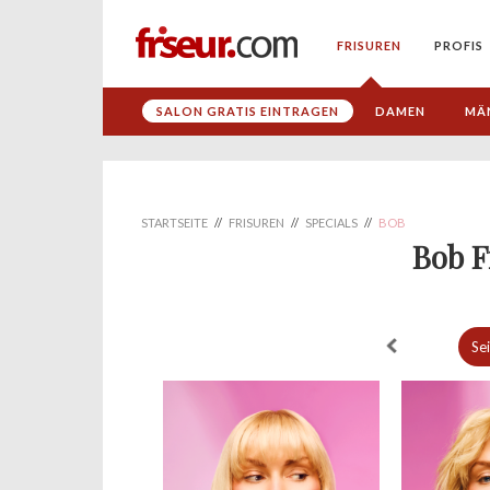
FRISUREN
PROFIS
SALON GRATIS EINTRAGEN
DAMEN
MÄ
STARTSEITE
//
FRISUREN
//
SPECIALS
//
BOB
Bob F
Se