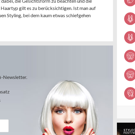
 dabei, die Gesichtsform zu beachten und die
aartyp gilt es zu berücksichtigen. Ist man auf
euen Styling, bei dem kaum etwas schiefgehen
i-Newsletter.
msatz
s
STYLEC
FESTIV