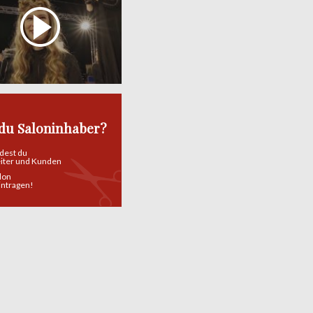
 du Saloninhaber?
ndest du
eiter und Kunden
alon
eintragen!