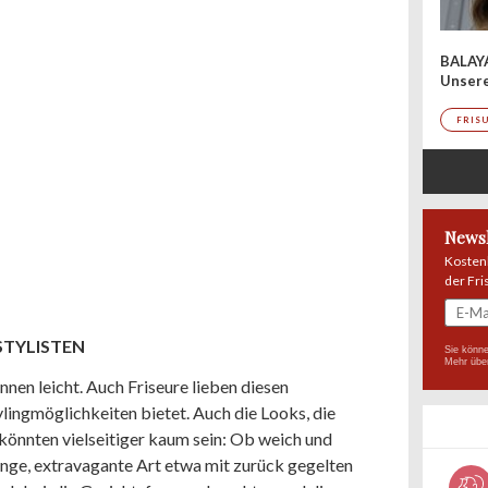
BALAY
Unser
FRIS
Newsl
Kosten
der Fri
 STYLISTEN
Sie könne
Mehr übe
nnen leicht. Auch Friseure lieben diesen
ylingmöglichkeiten bietet. Auch die Looks, die
könnten vielseitiger kaum sein: Ob weich und
enge, extravagante Art etwa mit zurück gegelten