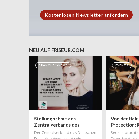
NEU AUF FRISEUR.COM
BRANCHEN-NEWS
EVENTS
Stellungnahme des
Von der Hair 
Zentralverbands des
Protection:
Deutschen
das Frauenfe
Der Zentralverband des Deutschen
Redken brachte 
Friseurhandwerks zur
Bühne für g
Friseurhandwerks und seine
Expertise dorth