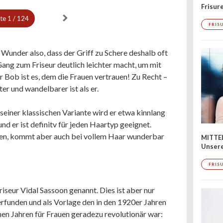
Frisur
ite
1 / 124
FRIS
 Wunder also, dass der Griff zu Schere deshalb oft
 Gang zum Friseur deutlich leichter macht, um mit
Bob ist es, dem die Frauen vertrauen! Zu Recht –
er und wandelbarer ist als er.
seiner klassischen Variante wird er etwa kinnlang
und er ist definitv für jeden Haartyp geeignet.
en, kommt aber auch bei vollem Haar wunderbar
MITTE
Unsere
FRIS
riseur Vidal Sassoon genannt. Dies ist aber nur
u erfunden und als Vorlage den in den 1920er Jahren
en Jahren für Frauen geradezu revolutionär war: