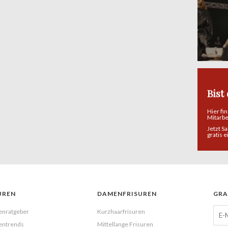
bis hin zum kreativen Alleskönner
bleiben in keine Wünsche offen,
wenn es um Haare und Beauty
geht. Unsere Auswahl der Top
Bist
Hier fi
Mitarb
Jetzt S
gratis 
UREN
DAMENFRISUREN
GRA
enratgeber
Kurzhaarfrisuren
entrends
Mittellange Frisuren