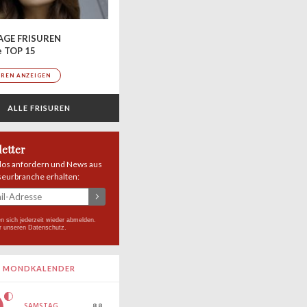
AGE FRISUREN
e TOP 15
UREN ANZEIGEN
ALLE FRISUREN
etter
los anfordern und News aus
seurbranche erhalten:
n sich jederzeit wieder abmelden.
r unseren
Datenschutz
.
MONDKALENDER
SAMSTAG
8.8.