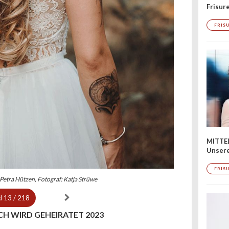
Frisur
FRIS
MITTE
Unsere
FRIS
 Petra Hützen, Fotograf: Katja Strüwe
d
13 / 218
CH WIRD GEHEIRATET 2023