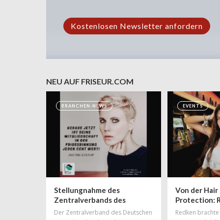
NEU AUF FRISEUR.COM
BRANCHEN-NEWS
EVENTS
Stellungnahme des
Von der Hair 
Zentralverbands des
Protection:
Deutschen
das Frauenfe
Der Zentralverband des Deutschen
Redken brachte 
Friseurhandwerks zur
Bühne für g