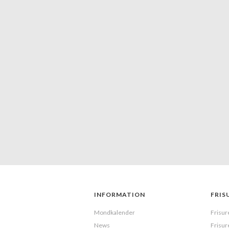
hochpreisig bis total ok. Und
deshalb findet man in dieser
Metropole sowohl anerkannte
Größen in Sachen Hair Styling als
auch viele trendige Salons, die ihr
INFORMATION
FRIS
Mondkalender
Frisur
News
Frisur