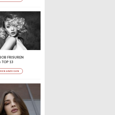
BOB FRISUREN
e TOP 13
UREN ANZEIGEN