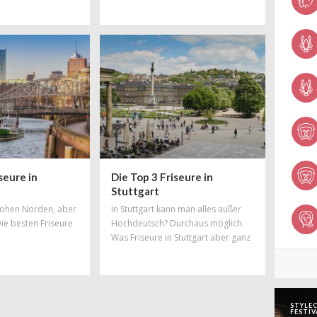
schon überhäuft! Zu Recht, denn in
Berlin steppt der Bär und dort
spielt die Musik. Auch in haarigen
Angelegenheiten hat die
Hauptstadt die Nase vorn – mit
Salons, in denen Trends geboren
werden und wo sich Styles und
Stylisten aus der ganzen Welt feiern
lassen. Hier findet ihr Salons, die zu
den
seure in
Die Top 3 Friseure in
Stuttgart
 hohen Norden, aber
In Stuttgart kann man alles außer
Die besten Friseure
Hochdeutsch? Durchaus möglich.
Was Friseure in Stuttgart aber ganz
bestimmt beherrschen, ist tolles
Hairstyling! Doch auch in Sachen
Haareschneiden und gute Beratung
haben Stuttgarter Friseure die Nase
STYLEC
vorn. Vom Edelcoiffeur in Bestlage
FESTIV