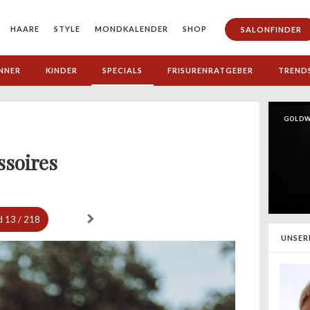
HAARE
STYLE
MONDKALENDER
SHOP
SALONFINDER
NNER
KINDER
SPECIALS
FRISURENRATGEBER
TREND
GOLDW
ssoires
d
13 / 218
UNSER