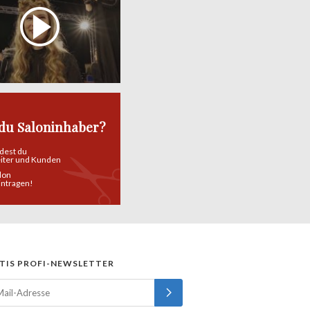
 du Saloninhaber?
ndest du
eiter und Kunden
alon
eintragen!
TIS PROFI-NEWSLETTER