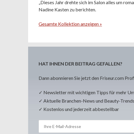
„Dieses Jahr drehte sich im Salon alles um ro
Nadine Kasten zu berichten.
Gesamte Kollektion anzeigen »
HAT IHNEN DER BEITRAG GEFALLEN?
Dann abonnieren Sie jetzt den Friseur.com Prof
✓ Newsletter mit wichtigen Tipps für mehr U
✓ Aktuelle Branchen-News und Beauty-Trend
✓ Kostenlos und jederzeit abbestellbar