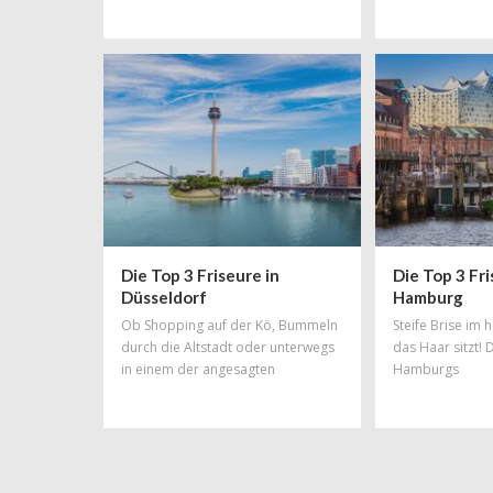
einfach den Drang zu einer
garantiert nicht.
gewissen Veränderung - und wie
könnte man diesem Wunsch besser
Rechnung tragen, als mit einer total
schicken, neuen Trendfrisur!
Friseursalons gibt es in München zu
Hauf aber welcher ist der richtige?
Unsere Liste an Top-Friseuren
erleichtert euch die Qual der Wahl.
Die Top 3 Friseure in
Die Top 3 Fri
Düsseldorf
Hamburg
Ob Shopping auf der Kö, Bummeln
Steife Brise im
durch die Altstadt oder unterwegs
das Haar sitzt! 
in einem der angesagten
Hamburgs
Szeneviertel: So viele
unterschiedliche Facetten wie
Düsseldorf haben nur wenige
Städte Deutschlands! Das Spektrum
reicht von elegant bis hip und von