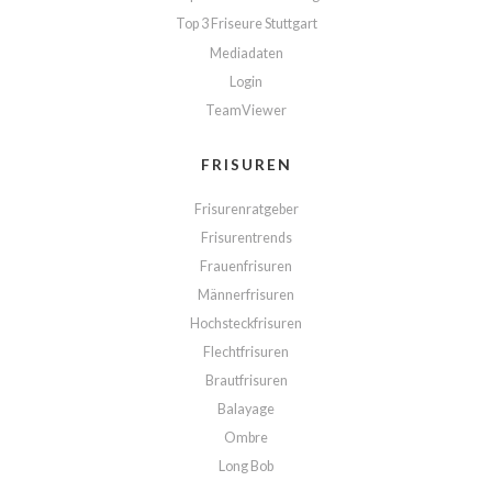
Top 3 Friseure Stuttgart
Mediadaten
Login
TeamViewer
FRISUREN
Frisurenratgeber
Frisurentrends
Frauenfrisuren
Männerfrisuren
Hochsteckfrisuren
Flechtfrisuren
Brautfrisuren
Balayage
Ombre
Long Bob