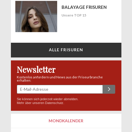
BALAYAGE FRISUREN
Unsere TOP 15
ALLE FRISUREN
Newsletter
Kostenlos anfordern und News aus der Friseurbranche
erhalten:
Sie können sich jederzeit wieder abmelden.
Mehr über unseren
Datenschutz
.
MONDKALENDER