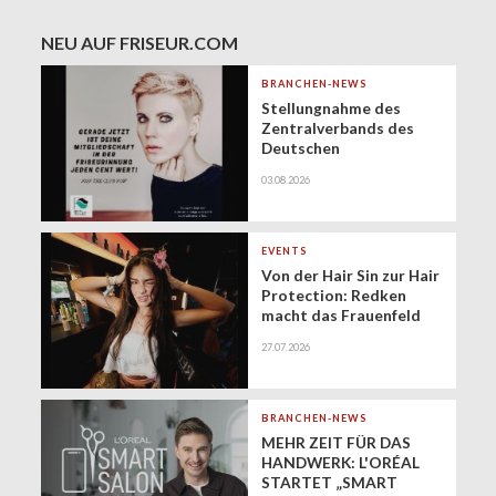
NEU AUF FRISEUR.COM
BRANCHEN-NEWS
Stellungnahme des
Zentralverbands des
Deutschen
Friseurhandwerks zur
03.08.2026
Zukunft der
geringfügigen
Beschäftigung
(Minijobs)
EVENTS
Von der Hair Sin zur Hair
Protection: Redken
macht das Frauenfeld
Festival zur Bühne für
27.07.2026
gesundes Haar
BRANCHEN-NEWS
MEHR ZEIT FÜR DAS
HANDWERK: L'ORÉAL
STARTET „SMART