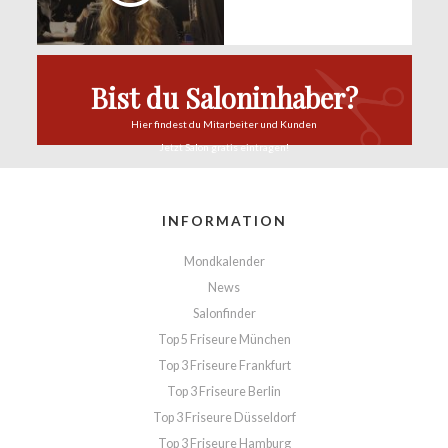
Bist du Saloninhaber?
Hier findest du
Mitarbeiter und Kunden
Jetzt Salon
gratis eintragen!
INFORMATION
Mondkalender
News
Salonfinder
Top 5 Friseure München
Top 3 Friseure Frankfurt
Top 3 Friseure Berlin
Top 3 Friseure Düsseldorf
Top 3 Friseure Hamburg