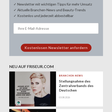
✓ Newsletter mit wichtigen Tipps für mehr Umsatz
✓ Aktuelle Branchen-News und Beauty-Trends
✓ Kostenlos und jederzeit abbestellbar
NEU AUF FRISEUR.COM
BRANCHEN-NEWS
Stellungnahme des
Zentralverbands des
Deutschen
Friseurhandwerks zur
03.08.2026
Zukunft der
geringfügigen
Beschäftigung