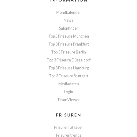
Mondkalender
News
Salonfinder
Top 5 Friseure München
Top 3 Friseure Frankfurt
Top 3 Friseure Berlin
Top 3 Friseure Düsseldorf
Top 3 Friseure Hamburg
Top 3 Friseure Stuttgart
Mediadaten
Login
TeamViewer
FRISUREN
Frisurenratgeber
Frisurentrends