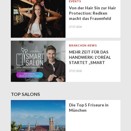
(Minijobs)
EVENTS
Von der Hair Sin zur Hair
Protection: Redken
macht das Frauenfeld
Festival zur Bühne für
27.07.2026
gesundes Haar
BRANCHEN-NEWS
MEHR ZEIT FÜR DAS
HANDWERK: L'ORÉAL
STARTET „SMART
SALON" ALS
27.07.2026
EXKLUSIVEN BUSINESS-
BEGLEITER FÜR DIE
DIGITALE ZUKUNFT
VON FRISEURSALONS
TOP SALONS
Die Top 5 Friseure in
München