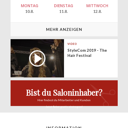
MONTAG
DIENSTAG
MITTWOCH
10.8.
11.8.
12.8.
MEHR ANZEIGEN
VIDEO
StyleCom 2019 - The
Hair Festival
Bist du Saloninhaber?
Hier findest du
Mitarbeiter und Kunden
Jetzt Salon
gratis eintragen!
INFORMATION