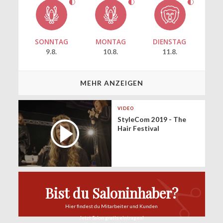
SONNTAG
MONTAG
DIENSTAG
9.8.
10.8.
11.8.
MEHR ANZEIGEN
VIDEO
StyleCom 2019 - The
Hair Festival
Bist du Saloninhaber?
Hier findest du
Mitarbeiter und Kunden
Jetzt Salon
gratis eintragen!