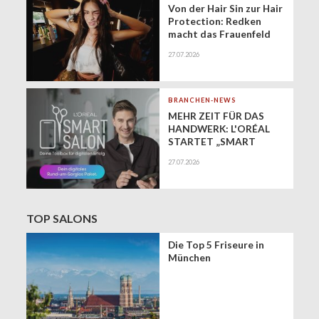
Von der Hair Sin zur Hair
Protection: Redken
macht das Frauenfeld
Festival zur Bühne für
27.07.2026
gesundes Haar
BRANCHEN-NEWS
MEHR ZEIT FÜR DAS
HANDWERK: L'ORÉAL
STARTET „SMART
SALON" ALS
27.07.2026
EXKLUSIVEN BUSINESS-
BEGLEITER FÜR DIE
DIGITALE ZUKUNFT
VON FRISEURSALONS
TOP SALONS
Die Top 5 Friseure in
München