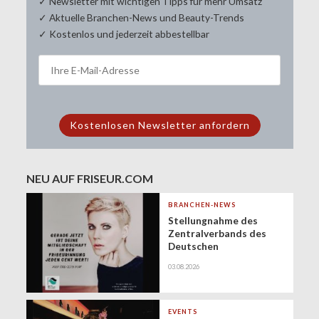
✓ Newsletter mit wichtigen Tipps für mehr Umsatz
✓ Aktuelle Branchen-News und Beauty-Trends
✓ Kostenlos und jederzeit abbestellbar
NEU AUF FRISEUR.COM
BRANCHEN-NEWS
Stellungnahme des
Zentralverbands des
Deutschen
Friseurhandwerks zur
03.08.2026
Zukunft der
geringfügigen
Beschäftigung
(Minijobs)
EVENTS