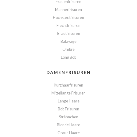
Frauenfrisuren
Männerfrisuren
Hochsteckfrisuren
Flechtfrisuren
Brautfrisuren
Balayage
Ombre
Long Bob
DAMENFRISUREN
Kurzhaarfrisuren
Mittellange Frisuren
Lange Haare
Bob Frisuren
Strähnchen
Blonde Haare
Graue Haare