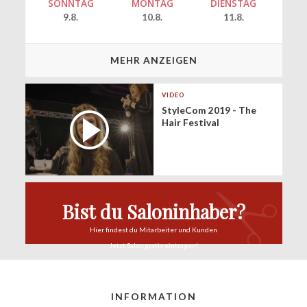
SONNTAG
MONTAG
DIENSTAG
9.8.
10.8.
11.8.
MEHR ANZEIGEN
VIDEO
StyleCom 2019 - The
Hair Festival
Bist du Saloninhaber?
Hier findest du
Mitarbeiter und Kunden
Jetzt Salon
gratis eintragen!
INFORMATION