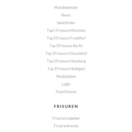
Mondkalender
News
Salonfinder
Top 5 Friseure München
Top 3 Friseure Frankfurt
Top 3 Friseure Berlin
Top 3 Friseure Düsseldorf
Top 3 Friseure Hamburg
Top 3 Friseure Stuttgart
Mediadaten
Login
TeamViewer
FRISUREN
Frisurenratgeber
Frisurentrends