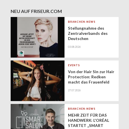
NEU AUF FRISEUR.COM
BRANCHEN-NEWS
Stellungnahme des
Zentralverbands des
Deutschen
Friseurhandwerks zur
03.08.2026
Zukunft der
geringfügigen
Beschäftigung
(Minijobs)
EVENTS
Von der Hair Sin zur Hair
Protection: Redken
macht das Frauenfeld
Festival zur Bühne für
27.07.2026
gesundes Haar
BRANCHEN-NEWS
MEHR ZEIT FÜR DAS
HANDWERK: L'ORÉAL
STARTET „SMART