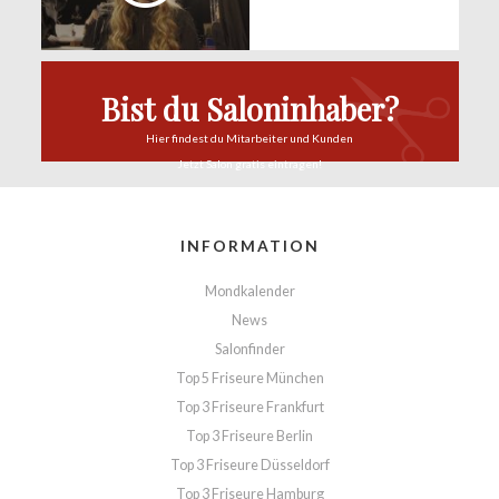
Bist du Saloninhaber?
Hier findest du
Mitarbeiter und Kunden
Jetzt Salon
gratis eintragen!
INFORMATION
Mondkalender
News
Salonfinder
Top 5 Friseure München
Top 3 Friseure Frankfurt
Top 3 Friseure Berlin
Top 3 Friseure Düsseldorf
Top 3 Friseure Hamburg