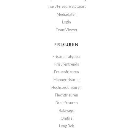
Top 3 Friseure Stuttgart
Mediadaten
Login
TeamViewer
FRISUREN
Frisurenratgeber
Frisurentrends
Frauenfrisuren
Männerfrisuren
Hochsteckfrisuren
Flechtfrisuren
Brautfrisuren
Balayage
Ombre
Long Bob