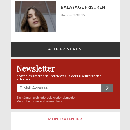
BALAYAGE FRISUREN
Unsere TOP 15
ALLE FRISUREN
Newsletter
Kostenlos anfordern und News aus der Friseurbranche
erhalten:
Sie können sich jederzeit wieder abmelden.
Mehr über unseren
Datenschutz
.
MONDKALENDER