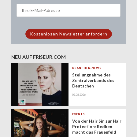
NEU AUF FRISEUR.COM
BRANCHEN-NEWS
Stellungnahme des
Zentralverbands des
Deutschen
Friseurhandwerks zur
03.08.2026
Zukunft der
geringfügigen
Beschäftigung
(Minijobs)
EVENTS
Von der Hair Sin zur Hair
Protection: Redken
macht das Frauenfeld