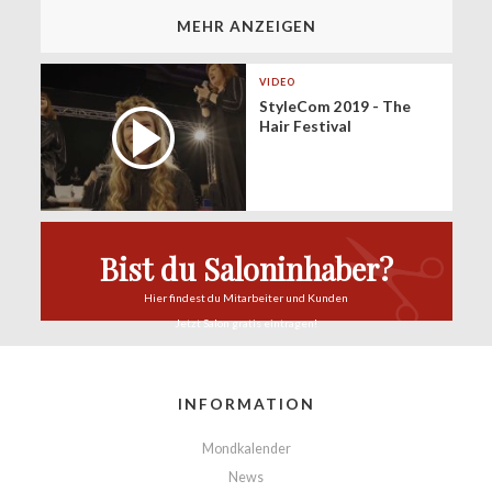
MEHR ANZEIGEN
VIDEO
StyleCom 2019 - The
Hair Festival
Bist du Saloninhaber?
Hier findest du
Mitarbeiter und Kunden
Jetzt Salon
gratis eintragen!
INFORMATION
Mondkalender
News