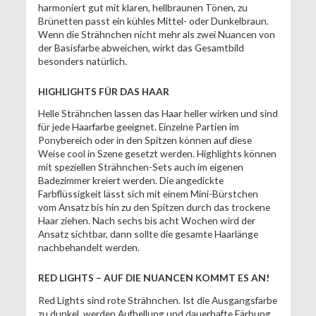
harmoniert gut mit klaren, hellbraunen Tönen, zu
Brünetten passt ein kühles Mittel- oder Dunkelbraun.
Wenn die Strähnchen nicht mehr als zwei Nuancen von
der Basisfarbe abweichen, wirkt das Gesamtbild
besonders natürlich.
HIGHLIGHTS FÜR DAS HAAR
Helle Strähnchen lassen das Haar heller wirken und sind
für jede Haarfarbe geeignet. Einzelne Partien im
Ponybereich oder in den Spitzen können auf diese
Weise cool in Szene gesetzt werden. Highlights können
mit speziellen Strähnchen-Sets auch im eigenen
Badezimmer kreiert werden. Die angedickte
Farbflüssigkeit lässt sich mit einem Mini-Bürstchen
vom Ansatz bis hin zu den Spitzen durch das trockene
Haar ziehen. Nach sechs bis acht Wochen wird der
Ansatz sichtbar, dann sollte die gesamte Haarlänge
nachbehandelt werden.
RED LIGHTS – AUF DIE NUANCEN KOMMT ES AN!
Red Lights sind rote Strähnchen. Ist die Ausgangsfarbe
zu dunkel, werden Aufhellung und dauerhafte Färbung