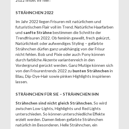
2022 findet Ihr hier!
STRÄHNCHEN 2022
Im Jahr 2022 liegen Frisuren mit natürlichem und
futuristischem Flair voll im Trend. Natürliche Haarfarben
und
sanfte Strähne
bestimmen die Schnitte der
Trendfrisuren 2022. Ob feminin gewellt, frech gekürzt,
Natürlichkeit oder aufwendiges Styling – gefärbte
Strähnchen dürfen ganz unabhängig von der Frisur
nicht fehlen. Bob und Pixie oder auch Pony können
durch farbliche Akzente variantenreich in den
Vordergrund gerückt werden. Ganz Mutige können sich
von den Frisurentrends 2022 zu
bunten Strähnchen
in
Blau, Dip-Dye-Hair sowie pinken Highlights inspirieren
lassen.
STRÄHNCHEN FÜR SIE – STRÄHNCHEN IHN
Strähnchen sind nicht gleich Strähnchen.
So wird
zwischen Low-Lights, Highlights und Red Lights
unterschieden. So können unterschiedliche Effekte
erzielt werden. Damen lieben gefärbte Strähnchen
natürlich im Besonderen. Helle Strähnchen, ein