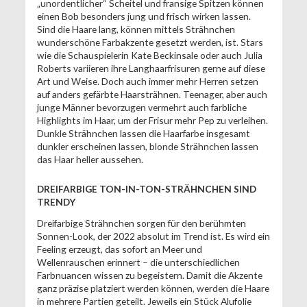
„unordentlicher“ Scheitel und fransige Spitzen können
einen Bob besonders jung und frisch wirken lassen.
Sind die Haare lang, können mittels Strähnchen
wunderschöne Farbakzente gesetzt werden, ist. Stars
wie die Schauspielerin Kate Beckinsale oder auch Julia
Roberts variieren ihre Langhaarfrisuren gerne auf diese
Art und Weise. Doch auch immer mehr Herren setzen
auf anders gefärbte Haarsträhnen. Teenager, aber auch
junge Männer bevorzugen vermehrt auch farbliche
Highlights im Haar, um der Frisur mehr Pep zu verleihen.
Dunkle Strähnchen lassen die Haarfarbe insgesamt
dunkler erscheinen lassen, blonde Strähnchen lassen
das Haar heller aussehen.
DREIFARBIGE TON-IN-TON-STRÄHNCHEN SIND
TRENDY
Dreifarbige Strähnchen sorgen für den berühmten
Sonnen-Look, der 2022 absolut im Trend ist. Es wird ein
Feeling erzeugt, das sofort an Meer und
Wellenrauschen erinnert – die unterschiedlichen
Farbnuancen wissen zu begeistern. Damit die Akzente
ganz präzise platziert werden können, werden die Haare
in mehrere Partien geteilt. Jeweils ein Stück Alufolie