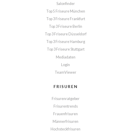
Salonfinder
Top 5 Friseure München
Top 3 Friseure Frankfurt
Top 3 Friseure Berlin
Top 3 Friseure Düsseldorf
Top 3 Friseure Hamburg
Top 3 Friseure Stuttgart
Mediadaten
Login
TeamViewer
FRISUREN
Frisurenratgeber
Frisurentrends
Frauenfrisuren
Männerfrisuren
Hochsteckfrisuren