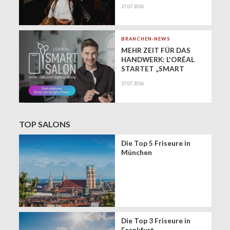
Festival zur Bühne für
27.07.2026
gesundes Haar
BRANCHEN-NEWS
MEHR ZEIT FÜR DAS
HANDWERK: L'ORÉAL
STARTET „SMART
SALON" ALS
27.07.2026
EXKLUSIVEN BUSINESS-
BEGLEITER FÜR DIE
DIGITALE ZUKUNFT
VON FRISEURSALONS
TOP SALONS
Die Top 5 Friseure in
München
Die Top 3 Friseure in
Frankfurt