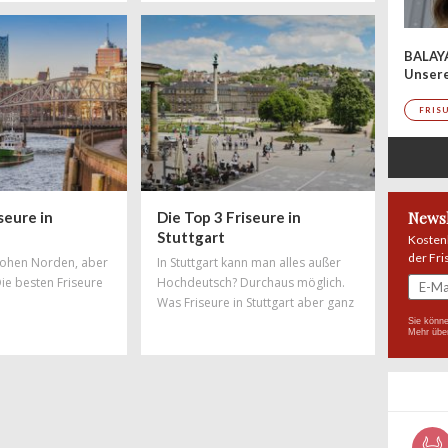
spielt die Musik. Auch in haarigen
Angelegenheiten hat die
Hauptstadt die Nase vorn – mit
BALAY
Salons, in denen Trends geboren
Unser
werden und wo sich Styles und
Stylisten aus der ganzen Welt feiern
FRIS
lassen. Hier findet ihr Salons, die zu
den
seure in
Die Top 3 Friseure in
Newsl
Stuttgart
Kosten
der Fri
 hohen Norden, aber
In Stuttgart kann man alles außer
Die besten Friseure
Hochdeutsch? Durchaus möglich.
Was Friseure in Stuttgart aber ganz
bestimmt beherrschen, ist tolles
Sie könne
Mehr übe
Hairstyling! Doch auch in Sachen
Haareschneiden und gute Beratung
haben Stuttgarter Friseure die Nase
vorn. Vom Edelcoiffeur in Bestlage
bis hin zum kreativen Alleskönner
bleiben in keine Wünsche offen,