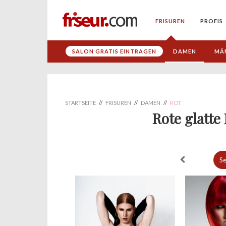
FRISUREN
PROFIS
SALON GRATIS EINTRAGEN
DAMEN
MÄ
STARTSEITE
//
FRISUREN
//
DAMEN
//
ROT
Rote glatt
Se