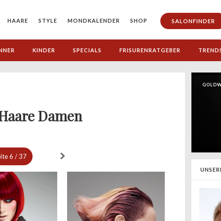
HAARE
STYLE
MONDKALENDER
SHOP
SALONFINDER
NNER
KINDER
SPECIALS
FRISURENRATGEBER
TREND
GOLDW
e Haare Damen
ite
6 / 37
UNSER