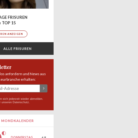
AGE FRISUREN
e TOP 15
UREN ANZEIGEN
ALLE FRISUREN
etter
los anfordern und News aus
seurbranche erhalten:
n sich jederzeit wieder abmelden.
r unseren
Datenschutz
.
MONDKALENDER
DONNERSTAG
6.8.