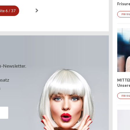
Frisur
ite
6 / 37
FRIS
i-Newsletter.
msatz
MITTE
Unsere
s
FRIS