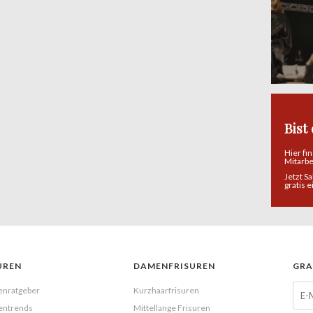
Bist
Hier fi
Mitarb
Jetzt S
gratis 
UREN
DAMENFRISUREN
GRA
enratgeber
Kurzhaarfrisuren
entrends
Mittellange Frisuren