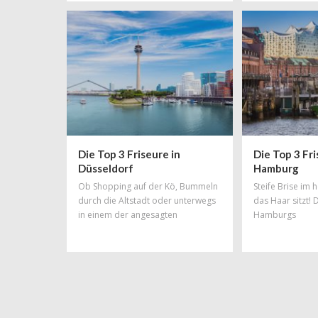
könnte man diesem Wunsch besser
Rechnung tragen, als mit einer total
schicken, neuen Trendfrisur!
Friseursalons gibt es in München zu
Hauf aber welcher ist der richtige?
Unsere Liste an Top-Friseuren
erleichtert euch die Qual der Wahl.
Die Top 3 Friseure in
Die Top 3 Fri
Düsseldorf
Hamburg
Ob Shopping auf der Kö, Bummeln
Steife Brise im
durch die Altstadt oder unterwegs
das Haar sitzt! 
in einem der angesagten
Hamburgs
Szeneviertel: So viele
unterschiedliche Facetten wie
Düsseldorf haben nur wenige
Städte Deutschlands! Das Spektrum
reicht von elegant bis hip und von
hochpreisig bis total ok. Und
deshalb findet man in dieser