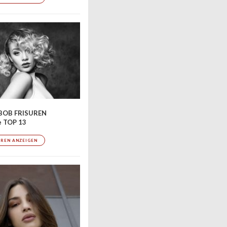
BOB FRISUREN
e TOP 13
UREN ANZEIGEN