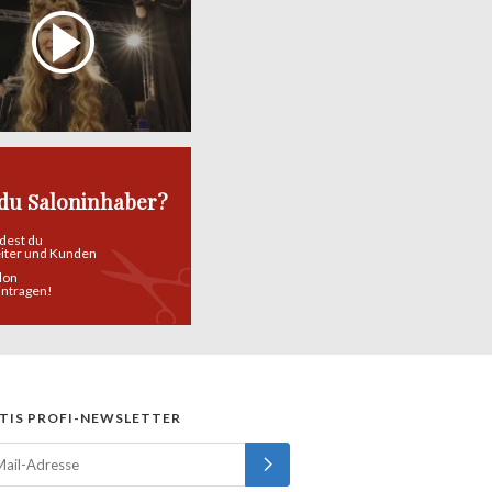
 du Saloninhaber?
ndest du
eiter und Kunden
alon
eintragen!
TIS PROFI-NEWSLETTER